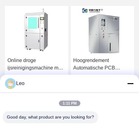
Online droge
Hoogrendement
ijsreinigingsmachine met
Automatische PCB
niet-abrasieve reiniging,
Reinigingsmachine met
geen secundair afval en
Vloeistofrecycling en
Leo
Praatje Nu
Praatje Nu
een hoppercapaciteit van
Modulair Ontwerp
5-10 kg
1:11 PM
Good day, what product are you looking for?
YUSH Electronic Technology Co.,Ltd