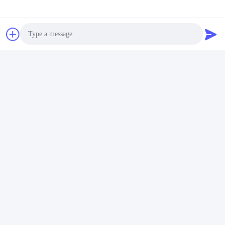
σκούπο ηλεκτρική
Λάβετε την Καλύτερη
Λάβετε την Καλύτερη
κινητήρα διήθηση υψηλής
ισχύος υγρό στεγνό με
σακούλα 3000 220
Τιμή
Τιμή
YUSH Electronic Technology Co.,Ltd
Photo
evaliu@yushunli.com
Video Call
86-134-16743702
Audio Call
5ος όροφος, όχι.10, οδός Shanquan, χωριό Yongtou,
πόλη Chang'an, πόλη Dongguan, επαρχία Guangdong,
Κίνα.
Καλή ποιότητα της Κίνας Γραμμή παραγωγής SMT
Προμηθευτής. Πνευματικά δικαιώματα © 2025-2026 YUSH