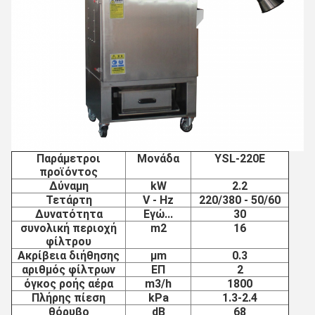
Παράμετροι
Μονάδα
ΥSL-220E
προϊόντος
Δύναμη
kW
2.2
Τετάρτη
V - Hz
220/380 - 50/60
Δυνατότητα
Εγώ...
30
συνολική περιοχή
m2
16
φίλτρου
Ακρίβεια διήθησης
μm
0.3
αριθμός φίλτρων
ΕΠ
2
όγκος ροής αέρα
m3/h
1800
Πλήρης πίεση
kPa
1.3-2.4
θόρυβο
dB
68