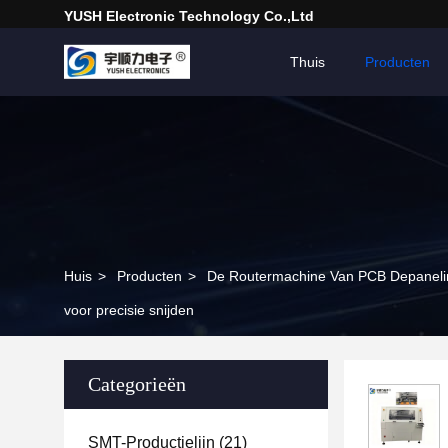
YUSH Electronic Technology Co.,Ltd
Thuis
Producten
Huis
>
Producten
>
De Routermachine Van PCB Depaneli
voor precisie snijden
Categorieën
SMT-Productielijn
(21)