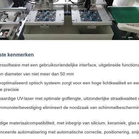
kste kenmerken
ssoftware met een gebruiksvriendelijke interface, uitgebreide function
en diameter van niet meer dan 50 mm
optimaliseerd optisch systeem zorgt voor een hoge lichtkwaliteit en e
e precisie
ardige UV-laser met optimale golflengte, uitzonderlijke straalkwalite
monsterbevestiging elimineert de noodzaak van schimmelbeschermings
d
jdige materiaalcompatibiliteit, met inbegrip van silicium, keramiek, glas
ceerde automatisering met automatische correctie, positionering, sni