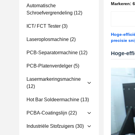
Markeren:
6
Automatische
Schroefvergrendeling
(12)
ICT/ FCT Tester
(3)
Hoge-effici
Laseroplosmachine
(2)
precisie sn
PCB-Separatormachine
(12)
Hoge-eff
PCB-Platenverdelger
(5)
Lasermarkeringsmachine
(12)
Hot Bar Soldeermachine
(13)
PCBA-Coatingslijn
(22)
Industriële Stofzuigers
(30)