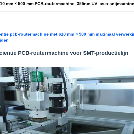
10 mm × 500 mm PCB-routermachine
,
355nm UV laser snijmachin
ëntie pcb-routermachine met 610 mm × 500 mm maximaal verwerki
ijden
iciëntie PCB-routermachine voor SMT-productielijn