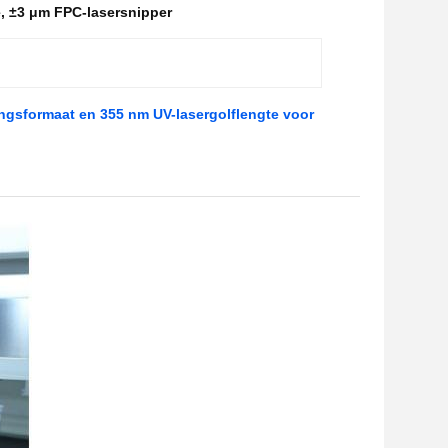
e
,
±3 μm FPC-lasersnipper
ngsformaat en 355 nm UV-lasergolflengte voor