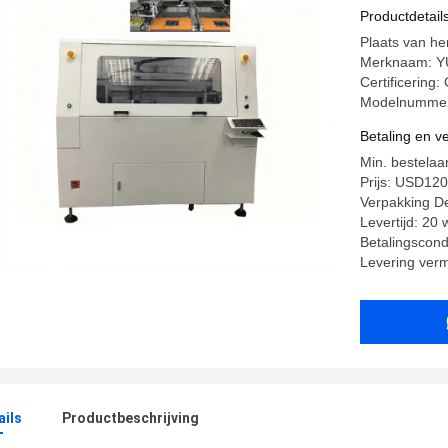
UV-lasergo
Productdetail
Plaats van he
Merknaam: 
Certificering:
Modelnumme
Betaling en 
Min. bestelaan
Prijs: USD12
Verpakking De
Levertijd: 20
Betalingscond
Levering ver
ails
Productbeschrijving