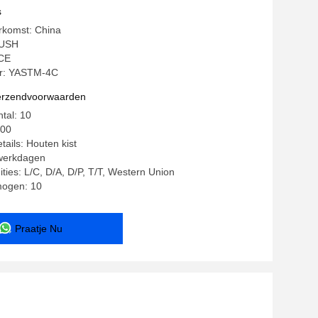
lflengte voor precisie snijden
s
rkomst: China
YUSH
 CE
r: YASTM-4C
verzendvoorwaarden
tal: 10
000
tails: Houten kist
 werkdagen
ities: L/C, D/A, D/P, T/T, Western Union
mogen: 10
Praatje Nu