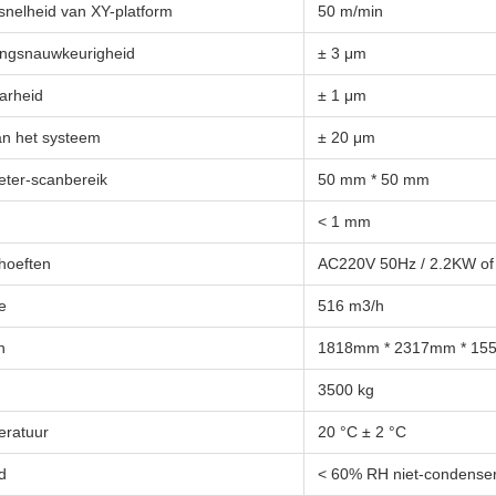
snelheid van XY-platform
50 m/min
ringsnauwkeurigheid
± 3 μm
arheid
± 1 μm
an het systeem
± 20 μm
ter-scanbereik
50 mm * 50 mm
< 1 mm
hoeften
AC220V 50Hz / 2.2KW of 
e
516 m3/h
n
1818mm * 2317mm * 1
3500 kg
ratuur
20 °C ± 2 °C
d
< 60% RH niet-condense