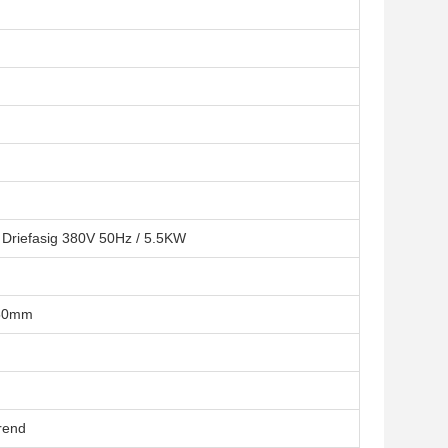
Driefasig 380V 50Hz / 5.5KW
550mm
rend