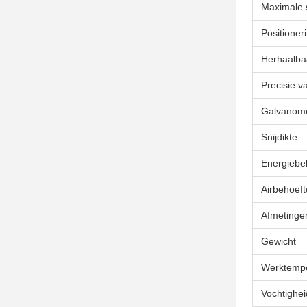
Maximale 
Positione
Herhaalba
Precisie v
Galvanome
Snijdikte
Energiebe
Airbehoeft
Afmetinge
Gewicht
Werktempe
Vochtighei