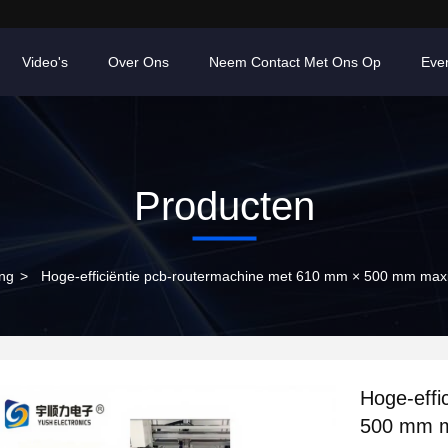
Video's
Over Ons
Neem Contact Met Ons Op
Eve
Producten
ng
>
Hoge-efficiëntie pcb-routermachine met 610 mm × 500 mm maxi
Hoge-effi
500 mm m