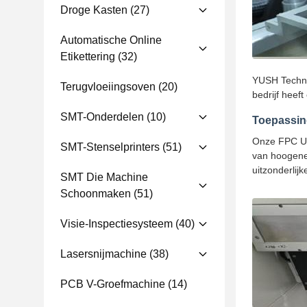
Droge Kasten
(27)
Automatische Online
Etikettering
(32)
YUSH Techno
Terugvloeiingsoven
(20)
bedrijf heef
SMT-Onderdelen
(10)
Toepassi
Onze FPC UV 
SMT-Stenselprinters
(51)
van hoogener
uitzonderlij
SMT Die Machine
Schoonmaken
(51)
Visie-Inspectiesysteem
(40)
Lasersnijmachine
(38)
PCB V-Groefmachine
(14)