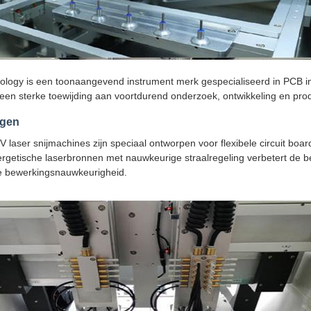
logy is een toonaangevend instrument merk gespecialiseerd in PCB in
t een sterke toewijding aan voortdurend onderzoek, ontwikkeling en pr
ngen
laser snijmachines zijn speciaal ontworpen voor flexibele circuit boar
getische laserbronnen met nauwkeurige straalregeling verbetert de be
ke bewerkingsnauwkeurigheid.