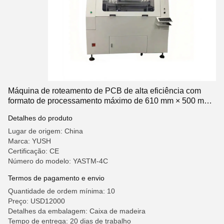
Máquina de roteamento de PCB de alta eficiência com
formato de processamento máximo de 610 mm × 500 mm
e comprimento de onda de laser UV de 355 nm para corte
Detalhes do produto
de precisão
Lugar de origem: China
Marca: YUSH
Certificação: CE
Número do modelo: YASTM-4C
Termos de pagamento e envio
Quantidade de ordem mínima: 10
Preço: USD12000
Detalhes da embalagem: Caixa de madeira
Tempo de entrega: 20 dias de trabalho