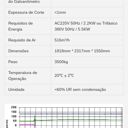
do Galvanômetro
Espessura de Corte
<1mm
Requisitos de
AC220V 50Hz / 2.2KW ou Trifásico
Energia
380V 50Hz / 5.5KW
Requisito de Ar
516m³/h
Dimensões
1818mm * 2317mm * 1550mm
Peso
3500kg
Temperatura de
20℃ ± 2℃
Operação
Umidade
<60% UR sem condensação