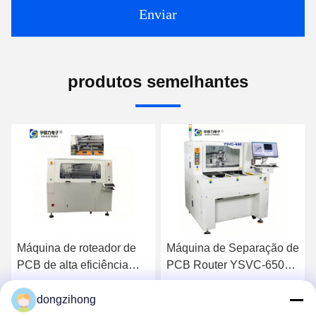
Enviar
produtos semelhantes
Máquina de roteador de
Máquina de Separação de
PCB de alta eficiência
PCB Router YSVC-650
com formato de
com Precisão de Corte de
processamento máximo
± 0,01mm, Alinhamento
dongzihong
Converse Agora
Converse Agora
de 610 mm x 500 mm e
por Câmera CCD e Robô