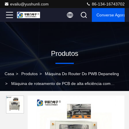
evaliu@yushunli.com
86-134-16743702
Converse Agora
Produtos
Casa
>
Produtos
>
Máquina Do Router Do PWB Depaneling
>
Máquina de roteamento de PCB de alta eficiência com
formato de processamento máximo de 610 mm × 500 mm e
comprimento de onda de laser UV de 355 nm para corte de
precisão