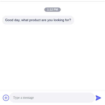
comprimento de onda de
X-Y de Alta Velocidade
1:12 PM
laser UV de 355 nm
Good day, what product are you looking for?
YUSH Electronic Technology Co.,Ltd
evaliu@yushunli.com
86-134-16743702
5º andar, nº 10, Estrada Shanquan, Aldeia Yongtou,
Cidade de Chang'an, Cidade de Dongguan, província de
Guangdong, China.
Boa qualidade de China Linha de produção SMT
Fornecedor. © de Copyright 2025-2026 YUSH Electronic
Technology Co.,Ltd Todos os direitos reservados.