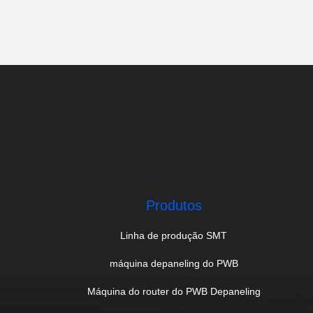
Máquina Da Limpeza De
SMT
(51)
Sistema De Inspecção
Visual
(40)
Máquina De Corte A Laser
(38)
Máquina De Escoamento De
PCB V
(14)
Produtos
Linha de produção SMT
máquina depaneling do PWB
Máquina do router do PWB Depaneling