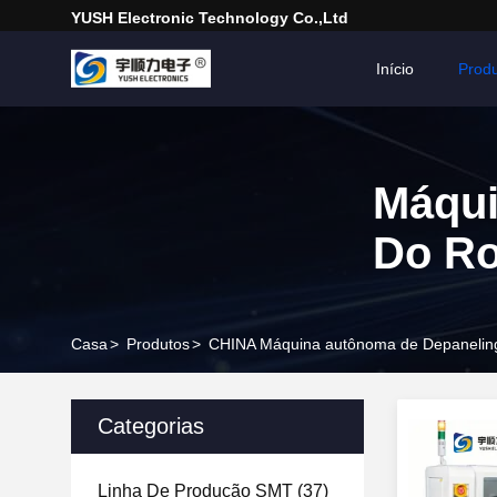
YUSH Electronic Technology Co.,Ltd
Início
Prod
Máqui
Do R
Casa
>
Produtos
>
CHINA Máquina autônoma de Depaneling
Categorias
Linha De Produção SMT
(37)