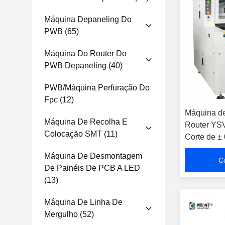
Máquina Depaneling Do
PWB
(65)
Máquina Do Router Do
PWB Depaneling
(40)
PWB/máquina Perfuração Do
Fpc
(12)
Máquina d
Máquina De Recolha E
Router YS
Colocação SMT
(11)
Corte de ±
Câmera CC
Máquina De Desmontagem
C
Velocidade
De Painéis De PCB A LED
(13)
Máquina De Linha De
Mergulho
(52)