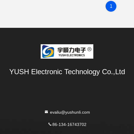
1
YUSH Electronic Technology Co.,Ltd
evaliu@yushunli.com
86-134-16743702