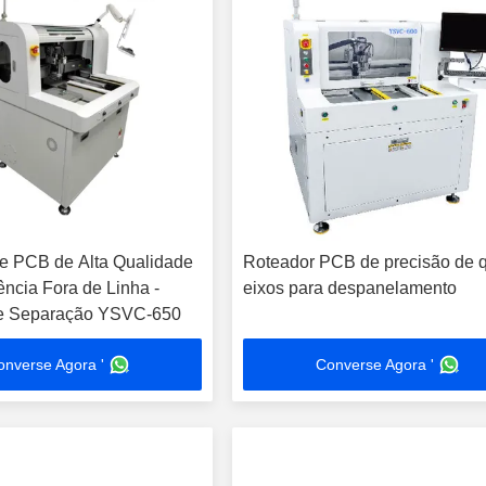
e PCB de Alta Qualidade
Roteador PCB de precisão de q
iência Fora de Linha -
eixos para despanelamento
e Separação YSVC-650
onverse Agora '
Converse Agora '