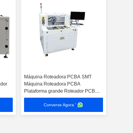
Máquina Roteadora PCBA SMT
idor
Máquina Roteadora PCBA
Plataforma grande Roteador PCB
Offline Máquina de Separação de
Converse Agora '
Painéis PCB