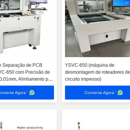
e Separação de PCB
YSVC-650 (máquina de
VC-650 com Precisão de
desmontagem de roteadores d
 0,01mm, Alinhamento por
circuito impresso)
D e Robô X-Y de Alta
onverse Agora '
Converse Agora '