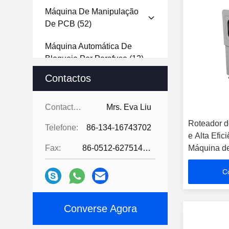
Máquina De Manipulação
De PCB
(52)
Máquina Automática De
Bloqueio Por Parafuso
(12)
Contactos
Teste De TIC/FCT
(3)
Máquina De Solda A Laser
(2)
Contactos:
Mrs. Eva Liu
Roteador d
Máquina Do Separador Do
Telefone:
86-134-16743702
e Alta Efic
PWB
(12)
Fax:
86-0512-62751429
Máquina d
Máquina Despanelizadora De
C
Placas PCB
(5)
Máquina De Marcação A
Converse Agora
Laser
(12)