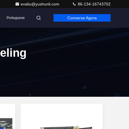
evaliu@yushunli.com
86-134-16743702
Converse Agora
Portuguese
eling