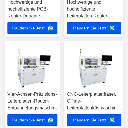
Hochwertige und
Hochwertige und
hocheffiziente PCB-
hocheffiziente
Router-Depanle-
Leiterplatten-Router-
Maschine YSVC-650
Offline-
Plaudern Sie Jetzt '
Plaudern Sie Jetzt '
Entflechtungsmaschine
YSVC-650
Vier-Achsen-Präzisions-
CNC-Leiterplattenfräser,
Leiterplatten-Router-
Offline-
Entpannelungsmaschine
Leiterplattenfräsmaschine
-YSVC-650
Plaudern Sie Jetzt '
Plaudern Sie Jetzt '