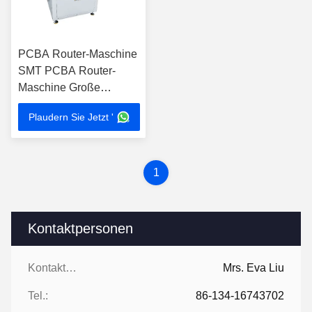
PCBA Router-Maschine
SMT PCBA Router-
Maschine Große
Plattform Offline-PCB-
Plaudern Sie Jetzt '
Router-Depaneling-
Maschine
1
Kontaktpersonen
Kontaktpersonen:
Mrs. Eva Liu
Tel.:
86-134-16743702