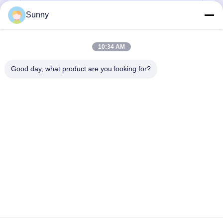
Sunny
Senden
10:34 AM
Good day, what product are you looking for?
YUSH Electronic Technology Co.,Ltd
evaliu@yushunli.com
86-134-16743702
Fünfter Stock, nein.10, Shanquan Road, Yongtou Village,
Chang'an Town, Dongguan City, Provinz Guangdong, China.
Gute Qualität Chinas Produktionslinie für SMT Lieferant.