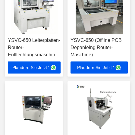
YSVC-650 Leiterplatten-
YSVC-650 (Offline PCB
Router-
Depanleing Router-
Entflechtungsmaschine
Maschine)
mit ± 0,01 mm
Plaudern Sie Jetzt '
Plaudern Sie Jetzt '
Schnittgenauigkeit,
CCD-Kamera-
Ausrichtung und
Hochgeschwindigkeits-
X-Y-Roboter