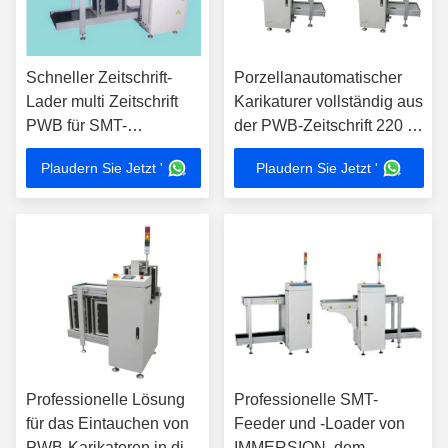
Schneller Zeitschrift-
Porzellanautomatischer
Lader multi Zeitschrift
Karikaturer vollständig aus
PWB für SMT-
der PWB-Zeitschrift 220 V
Aufschmelzlöten-
in der SMT-Leistung
Plaudern Sie Jetzt '
Plaudern Sie Jetzt '
Produktion
Professionelle Lösung
Professionelle SMT-
für das Eintauchen von
Feeder und -Loader von
PWB-Karikatoren in die
IMMERSION, dem