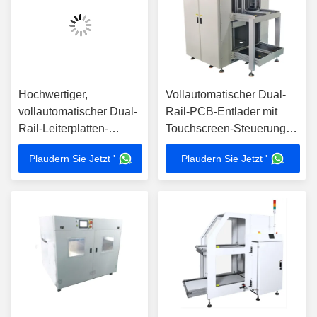
Hochwertiger,
Vollautomatischer Dual-
vollautomatischer Dual-
Rail-PCB-Entlader mit
Rail-Leiterplatten-
Touchscreen-Steuerung
Entlader
und hochwertigen
Plaudern Sie Jetzt '
Plaudern Sie Jetzt '
Kernkomponenten für
SMT-Bundelinien