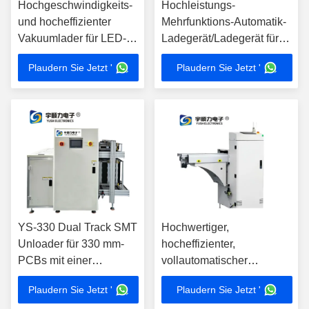
Hochgeschwindigkeits-
Hochleistungs-
und hocheffizienter
Mehrfunktions-Automatik-
Vakuumlader für LED-
Ladegerät/Ladegerät für
Leuchten
SMT-Leitung
Plaudern Sie Jetzt '
Plaudern Sie Jetzt '
YS-330 Dual Track SMT
Hochwertiger,
Unloader für 330 mm-
hocheffizienter,
PCBs mit einer
vollautomatischer
Kapazität von 50 Platten
Leiterplattenlader für SMT-
Plaudern Sie Jetzt '
Plaudern Sie Jetzt '
Bestückungslinien