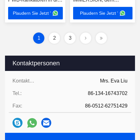
Maschine der SMT-
Lieferanten für Bare Board
Plaudern Sie Jetzt '
Plaudern Sie Jetzt '
Versammlung
Loader
1
2
3
Kontaktpersonen
Kontaktpersonen:
Mrs. Eva Liu
Tel.:
86-134-16743702
Fax:
86-0512-62751429