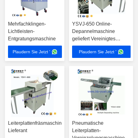
Mehrfachklingen-
YSVJ-650 Online-
Lichtleisten-
Depannelmaschine
Entgratungsmaschine
geliefert Vereinigtes
Königreich
Plaudern Sie Jetzt '
Plaudern Sie Jetzt '
Leiterplattenfräsmaschinen-
Pneumatische
Lieferant
Leiterplatten-
Vereinzelungsmaschine/Leiter