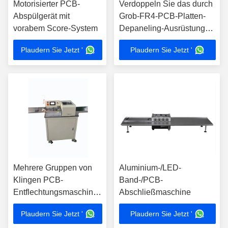
Motorisierter PCB-
Verdoppeln Sie das durch
Abspülgerät mit
Grob-FR4-PCB-Platten-
vorabem Score-System
Depaneling-Ausrüstung
gefräste frische Loch
Plaudern Sie Jetzt '
Plaudern Sie Jetzt '
Mehrere Gruppen von
Aluminium-/LED-
Klingen PCB-
Band-/PCB-
Entflechtungsmaschine
Abschließmaschine
YSVJ-650
Plaudern Sie Jetzt '
Plaudern Sie Jetzt '