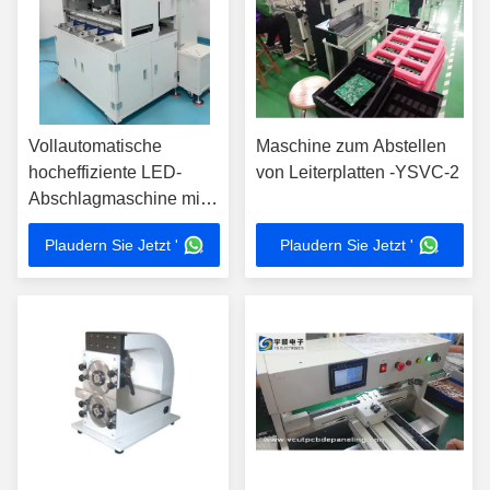
Vollautomatische
Maschine zum Abstellen
hocheffiziente LED-
von Leiterplatten -YSVC-2
Abschlagmaschine mit
20-Sekunden-
Plaudern Sie Jetzt '
Plaudern Sie Jetzt '
Schnittgeschwindigkeit
für LED-PCBs