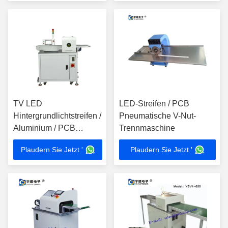
TV LED
LED-Streifen / PCB
Hintergrundlichtstreifen /
Pneumatische V-Nut-
Aluminium / PCB
Trennmaschine
Multipe Blade V Scoring
Plaudern Sie Jetzt '
Plaudern Sie Jetzt '
Depaneling Maschine