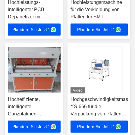
Hochleistungs-
Hochleistungsmaschine
intelligenter PCB-
für die Verkleidung von
Depanelizer mit
Platten für SMT-
20er/vollständigem
Produktionslinien
Plaudern Sie Jetzt '
Plaudern Sie Jetzt '
Plattenverstellbarem
Schneiden für SMT-
Produktionslinie
Video
Hocheffiziente,
Hochgeschwindigkeitsmaschi
intelligente
YS-666 für die
Ganzplatinen-
Verpackung von Platten
Vereinzelungsmaschine
für SMT-Produktionslinien
Plaudern Sie Jetzt '
Plaudern Sie Jetzt '
für SMT-