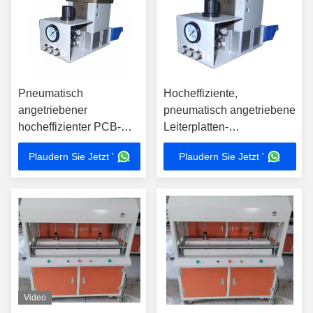
Pneumatisch
Hocheffiziente,
angetriebener
pneumatisch angetriebene
hocheffizienter PCB-
Leiterplatten-
Depanellierer mit
Nutzentrennmaschine mit
Plaudern Sie Jetzt '
Plaudern Sie Jetzt '
anpassbarem Schneider
anpassbarem Schneider
für SMT-Montage
für die SMT-Bestückung
Video