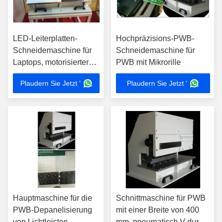
LED-Leiterplatten-
Hochpräzisions-PWB-
Schneidemaschine für
Schneidemaschine für
Laptops, motorisierter
PWB mit Mikrorille
Leiterplatten-Separator
Plaudern Sie Jetzt '
Plaudern Sie Jetzt '
Hauptmaschine für die
Schnittmaschine für PWB
PWB-Depanelisierung
mit einer Breite von 400
von Lichtleisten,
mm, pneumatisch V durch