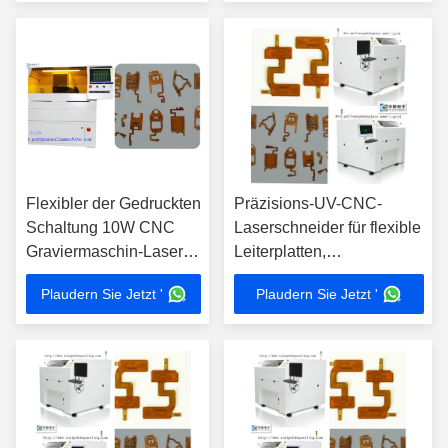
Flexibler der Gedruckten
Präzisions-UV-CNC-
Schaltung 10W CNC
Laserschneider für flexible
Graviermaschin-Laser-
Leiterplatten,
Schmeidemaschine-/Laser
Hochgeschwindigkeits-
Plaudern Sie Jetzt '
Plaudern Sie Jetzt '
CNC-Metall-
Laserschneidemaschine