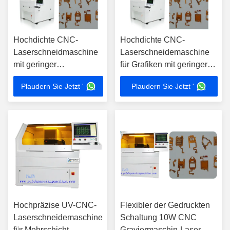
Hochdichte CNC-
Hochdichte CNC-
Laserschneidmaschine
Laserschneidemaschine
mit geringer
für Grafiken mit geringer
Karbonisierung
Verkohlung
Plaudern Sie Jetzt '
Plaudern Sie Jetzt '
Hochpräzise UV-CNC-
Flexibler der Gedruckten
Laserschneidemaschine
Schaltung 10W CNC
für Mehrschicht-
Graviermaschin-Laser-