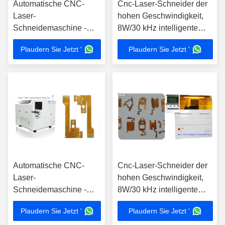
Automatische CNC-
Cnc-Laser-Schneider der
Laser-
hohen Geschwindigkeit,
Schneidemaschine -
8W/30 kHz intelligente
hohe Genauigkeit 8 -
Keramik Brett-Laser-
Plaudern Sie Jetzt '
Plaudern Sie Jetzt '
Gewicht 10W 2500 kg
Trennschneider
Automatische CNC-
Cnc-Laser-Schneider der
Laser-
hohen Geschwindigkeit,
Schneidemaschine -
8W/30 kHz intelligente
hohe Genauigkeit 8 -
Keramik Brett-Laser-
Plaudern Sie Jetzt '
Plaudern Sie Jetzt '
Gewicht 10W 2500 kg
Trennschneider