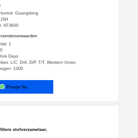
sche Drukafvoer
s
erkomst: Guangdong
YUSH
: AT3600
verzendvoorwaarden
tal: 1
00
Work Days
ities: L/C, D/A, D/P, T/T, Western Union
mogen: 1000
Praatje Nu
lters stofverzamelaar
,