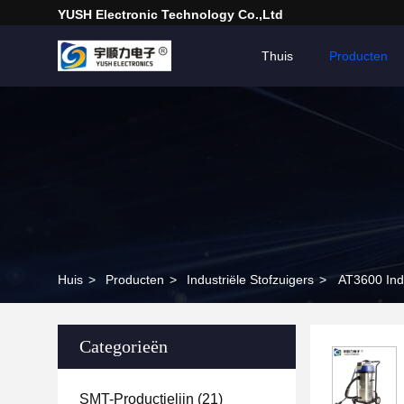
YUSH Electronic Technology Co.,Ltd
Thuis
Producten
Huis
>
Producten
>
Industriële Stofzuigers
>
AT3600 Ind
Categorieën
SMT-Productielijn
(21)