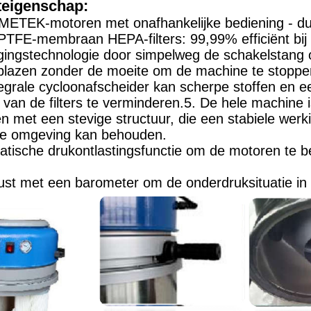
teigenschap:
AMETEK-motoren met onafhankelijke bediening - d
PTFE-membraan HEPA-filters: 99,99% efficiënt bij
inigingstechnologie door simpelweg de schakelstan
 blazen zonder de moeite om de machine te stoppe
tegrale cycloonafscheider kan scherpe stoffen en e
g van de filters te verminderen.5. De hele machine
en met een stevige structuur, die een stabiele werk
ële omgeving kan behouden.
atische drukontlastingsfunctie om de motoren te 
rust met een barometer om de onderdruksituatie i