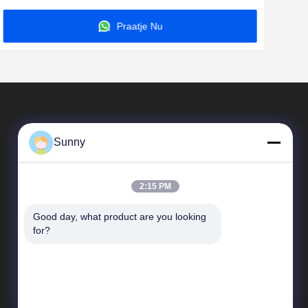
Praatje Nu
Sunny
2:15 PM
Good day, what product are you looking 
Snelle Links
for?
Bedrijfprofiel
Fabriekstour
Kwaliteitscontrole