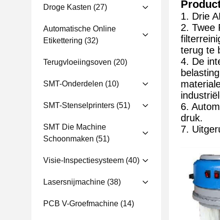
Produc
Droge Kasten
(27)
1. Drie 
2. Twee 
Automatische Online
filterre
Etikettering
(32)
terug te
4. De in
Terugvloeiingsoven
(20)
belastin
material
SMT-Onderdelen
(10)
industri
SMT-Stenselprinters
(51)
6. Autom
druk.
SMT Die Machine
7. Uitge
Schoonmaken
(51)
Visie-Inspectiesysteem
(40)
Lasersnijmachine
(38)
PCB V-Groefmachine
(14)