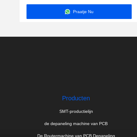
Praatje Nu
Producten
SMT-productielijn
de depaneling machine van PCB
De Routermachine van PCB Depaneling