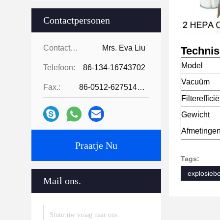
Contactpersonen
Contactpersonen:
Mrs. Eva Liu
Techni
Model
Telefoon:
86-134-16743702
Vacuüm
Fax.:
86-0512-62751429
Filtereffici
Gewicht
Afmetingen
Praatje Nu
Tags:
explosiebe
Mail ons.