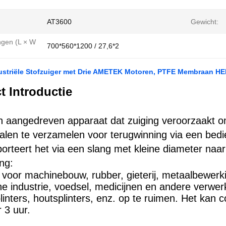
AT3600
Gewicht:
ngen (L × W
700*560*1200 / 27,6*2
ustriële Stofzuiger met Drie AMETEK Motoren, PTFE Membraan HEP
t Introductie
ch aangedreven apparaat dat zuiging veroorzaakt o
ialen te verzamelen voor terugwinning via een bed
porteert het via een slang met kleine diameter naa
ng:
 voor machinebouw, rubber, gieterij, metaalbewerki
e industrie, voedsel, medicijnen en andere verwerki
linters, houtsplinters, enz. op te ruimen. Het kan
 3 uur.