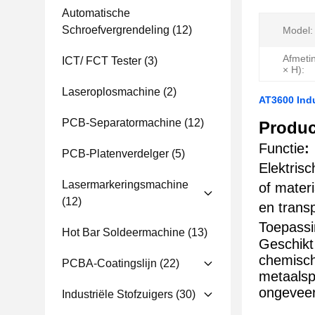
Automatische
Schroefvergrendeling
(12)
Model:
Afmeti
ICT/ FCT Tester
(3)
× H):
Laseroplosmachine
(2)
AT3600 Ind
PCB-Separatormachine
(12)
Produc
Functie
:
PCB-Platenverdelger
(5)
Elektris
Lasermarkeringsmachine
of mater
(12)
en trans
Toepassi
Hot Bar Soldeermachine
(13)
Geschikt
chemisch
PCBA-Coatingslijn
(22)
metaalsp
ongeveer
Industriële Stofzuigers
(30)