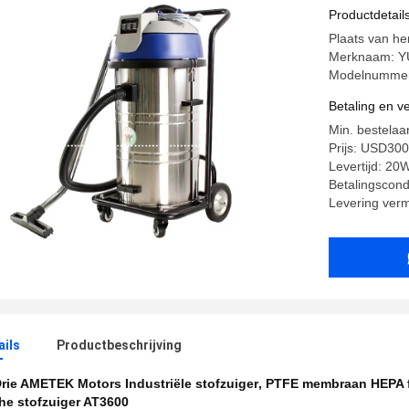
Automati
Productdetail
Plaats van h
Merknaam: 
Modelnummer
Betaling en 
Min. bestelaan
Prijs: USD30
Levertijd: 20
Betalingscond
Levering ver
ails
Productbeschrijving
rie AMETEK Motors Industriële stofzuiger
,
PTFE membraan HEPA fi
he stofzuiger AT3600