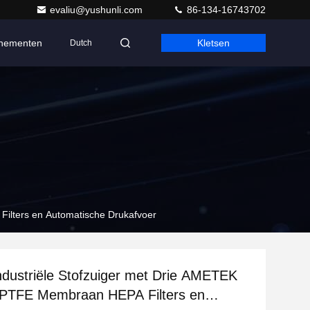
evaliu@yushunli.com
86-134-16743702
nementen
Kletsen
Dutch
ilters en Automatische Drukafvoer
dustriële Stofzuiger met Drie AMETEK
 PTFE Membraan HEPA Filters en