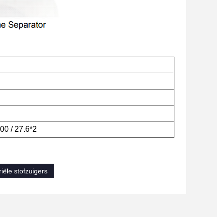
0 / 27.6*2
riële stofzuigers