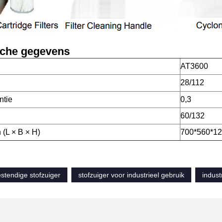
sche gegevens
AT3600
28/112
ëntie
0,3
60/132
 (L × B × H)
700*560*120
stendige stofzuiger
stofzuiger voor industrieel gebruik
indust