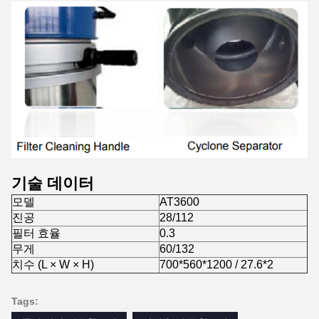
기술 데이터
모델
AT3600
진공
28/112
필터 효율
0.3
무게
60/132
치수 (L × W × H)
700*560*1200 / 27.6*2
Tags: