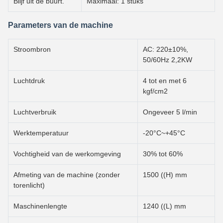
Blijf uit de buurt.
Maximaal: 1 stuks
Parameters van de machine
Stroombron
AC: 220±10%,
50/60Hz 2,2KW
Luchtdruk
4 tot en met 6
kgf/cm2
Luchtverbruik
Ongeveer 5 l/min
Werktemperatuur
-20°C~+45°C
Vochtigheid van de werkomgeving
30% tot 60%
Afmeting van de machine (zonder
1500 ((H) mm
torenlicht)
Maschinenlengte
1240 ((L) mm