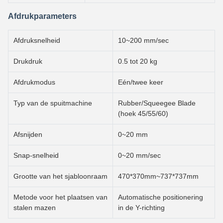
Afdrukparameters
Afdruksnelheid
10~200 mm/sec
Drukdruk
0.5 tot 20 kg
Afdrukmodus
Eén/twee keer
Typ van de spuitmachine
Rubber/Squeegee Blade
(hoek 45/55/60)
Afsnijden
0~20 mm
Snap-snelheid
0~20 mm/sec
Grootte van het sjabloonraam
470*370mm~737*737mm
Metode voor het plaatsen van
Automatische positionering
stalen mazen
in de Y-richting