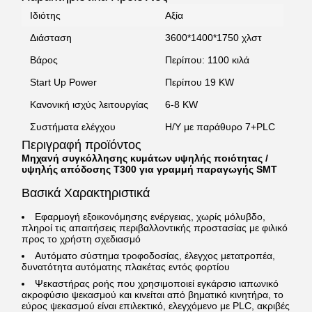
Ιδιότης
Αξία
Διάσταση
3600*1400*1750 χλστ
Βάρος
Περίπου: 1100 κιλά
Start Up Power
Περίπου 19 KW
Κανονική ισχύς λειτουργίας
6-8 KW
Συστήματα ελέγχου
Η/Υ με παράθυρο 7+PLC
Περιγραφή προϊόντος
Μηχανή συγκόλλησης κυμάτων υψηλής ποιότητας /
υψηλής απόδοσης T300 για γραμμή παραγωγής SMT
Βασικά Χαρακτηριστικά
Εφαρμογή εξοικονόμησης ενέργειας, χωρίς μόλυβδο,
πληροί τις απαιτήσεις περιβαλλοντικής προστασίας με φιλικό
προς το χρήστη σχεδιασμό
Αυτόματο σύστημα τροφοδοσίας, έλεγχος μετατροπέα,
δυνατότητα αυτόματης πλακέτας εντός φορτίου
Ψεκαστήρας ροής που χρησιμοποιεί εγκάρσιο ιαπωνικό
ακροφύσιο ψεκασμού και κινείται από βηματικό κινητήρα, το
εύρος ψεκασμού είναι επιλεκτικό, ελεγχόμενο με PLC, ακριβές