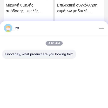
Μηχανή υψηλής
Επιλεκτική συγκόλληση
απόδοσης, υψηλής
κυμάτων με διπλή
ακρίβειας, πλήρως
ηλεκτρομαγνητική αντλία
αυτόματης ηλεκτρονικής
Leo
Λάβετε την Καλύτερη
Λάβετε την Καλύτερη
επιλεκτικής συγκόλλησης
κυμάτων
Τιμή
Τιμή
4:03 AM
Good day, what product are you looking for?
YUSH Electronic Technology Co.,Ltd
evaliu@yushunli.com
86-134-16743702
5ος όροφος, όχι.10, οδός Shanquan, χωριό Yongtou,
πόλη Chang'an, πόλη Dongguan, επαρχία Guangdong,
Κίνα.