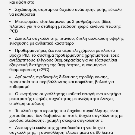
και αξιόπιστο
Σχεδιασμός συρταριού δοχείου ανάκτησης ροής, εύκολο
να καθαριστεί
Μεταφορέας εξοπλισμένος με 3 ρυθμιζόμενες βίδες
πλάτους για πιο σταθερή μετάδοση χωρίς κίνδυνο πτώσης
PCB
Δάκτυλα συγκόλλησης τιτανίου, διπλή αυλάκωση υψηλής
ενίσχυσης με ανθεκτικό κασσίτερο
Προθερμαντήρες ζεστού αέρα ελεγχόμενοι με κλειστό
βρόχο PID, το σύστημα προθέρμανσης χρησιμοποιεί τρεις
ανεξάρτητους ελέγχους θερμοκρασίας για να εξασφαλίσει
εξαιρετική διατήρηση της θερμότητας, ομοιομορφία
θερμοκρασίας (±2ºC)
Αρθρωτός σχεδιασμός διέλευσης προθέρμανσης,
προστασία του περιβάλλοντος και ασφάλεια, βολικό για
καθαρισμό
Ο κινητήρας συγκόλλησης υιοθετεί εισαγόμενο κινητήρα
μετατροπής υψηλής συχνότητας με ανεξάρτητο έλεγχο,
σταθερή απόδοση
Το υλικό της πτερωτής του δοχείου συγκόλλησης είναι
χυτοσίδηρος, δεν διαβρώνεται ποτέ, δοχείο συγκόλλησης με
μανδύα οξείδωσης, χαμηλή σκωρία συγκόλλησης
Λειτουργία εκκίνησης χρονοδιακόπτη για δοχείο
συγκόλλησης, η συγκόλληση έλιωσε μέσα σε 90 λεπτά