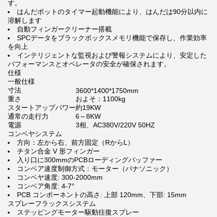
す。
はんだポットのタイマー起動機能により、はんだは90分以内に
溶解します
自動フィンガークリーナー搭載
SPCデータをブラックボックスメモリ機能で保存し、作業効率
を向上
インテリジェントな監視および警報システムにより、安定した
パフォーマンスとオペレータの安全が確保されます。
仕様
一般仕様
寸法
3600*1400*1750mm
重さ
およそ：1100kg
スタートアップパワー
約19KW
通常の走行力
6～8KW
電源
3相、AC380V/220V 50HZ
コンベヤシステム
方向：左から右、前方固定（RからL）
チタン合金 V 形フィンガー
入り口に300mmのPCBローディングバッファー
コンベア速度制御方式：モーター（パナソニック）
コンベヤ速度: 300-2000mm
コンベア角度: 4-7°
PCB コンポーネントの高さ: 上部 120mm、下部: 15mm
スプレーフラックスシステム
ステッピングモーター駆動往復スプレー