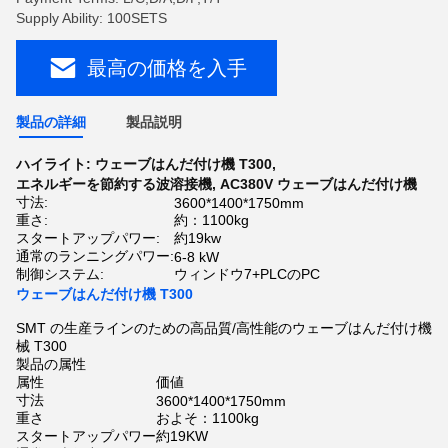
Supply Ability: 100SETS
最高の価格を入手
製品の詳細
製品説明
ハイライト:
ウェーブはんだ付け機 T300
,
エネルギーを節約する波溶接機
,
AC380V ウェーブはんだ付け機
寸法:
3600*1400*1750mm
重さ:
約：1100kg
スタートアップパワー:
約19kw
通常のランニングパワー:
6-8 kW
制御システム:
ウィンドウ7+PLCのPC
ウェーブはんだ付け機 T300
SMT の生産ラインのための高品質/高性能のウェーブはんだ付け機
械 T300
製品の属性
属性
価値
寸法
3600*1400*1750mm
重さ
およそ：1100kg
スタートアップパワー
約19KW