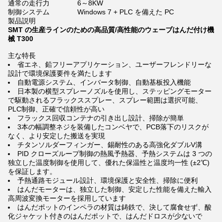
通常の走行力
6～8KW
制御システム
Windows 7 + PLC を備えた PC
製品説明
SMT の生産ラインのための高品質/高性能のウェーブはんだ付け機
械 T300
主な特長
省エネ、鉛フリーアプリケーション、ユーザーフレンドリーな
設計で環境保護要件を満たします
自動電源システム、インバータ制御、自動基板投入機能
日本製の横型スプレーノズルを使用し、ステッピングモーター
で駆動されるフラックススプレー、スプレー範囲は選択可能、
PLC制御、正確で信頼性が高い
フラックス回収コンテナの引き出し設計、掃除が簡単
3本の幅調整ネジを装備したコンベヤで、PCB落下のリスクが
なく、より安定した搬送を実現
チタンソルダーフィンガー、錫耐性のある高強化ダブルV溝
PID クローズループ制御の熱風予熱器、予熱システムは 3 つの
独立した温度制御を使用して、優れた保温性と温度均一性 (±2℃)
を保証します。
予熱通路モジュール設計、環境保護と安全性、掃除に便利
はんだモーターは、独立した制御、安定した性能を備えた輸入
高周波変換モーターを採用しています
はんだポットのインペラの材質は鋳鉄で、決して腐食せず、酸
化ジャケット付きのはんだポットで、はんだドロスが少ないで