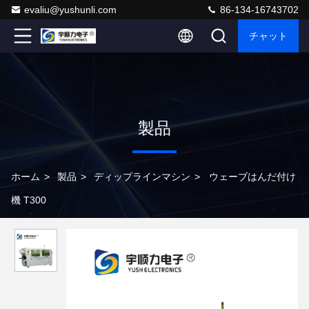
evaliu@yushunli.com
86-134-16743702
チャット
製品
ホーム
>
製品
>
ディップラインマシン
>
ウェーブはんだ付け
機 T300