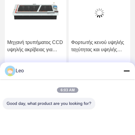
Μηχανή τρυπήματος CCD
Φορτωτής κενού υψηλής
υψηλής ακρίβειας για
ταχύτητας και υψηλής
υποστρώματα για
απόδοσης για φώτα LED
προϊόντα PCB
Leo
Λάβετε την Καλύτερη
Λάβετε την Καλύτερη
Τιμή
Τιμή
6:03 AM
Good day, what product are you looking for?
YUSH Electronic Technology Co.,Ltd
evaliu@yushunli.com