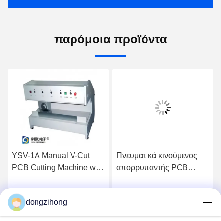
παρόμοια προϊόντα
YSV-1A Manual V-Cut
Πνευματικά κινούμενος
PCB Cutting Machine with
απορρυπαντής PCB
Adjustable Speed and
υψηλής απόδοσης με
Stainless Steel Platform
προσαρμόσιμο κοπτήρα
dongzihong
Λάβετε την Καλύτερη
Λάβετε την Καλύτερη
for Precision Depaneling
για συναρμολόγηση SMT