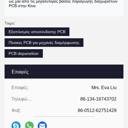
ως μία από τις μεγαλύτερες βάσεις παραγωγής διαχωριστών
PCB στην Κίνα.
Tags:
Εξοπλισμός αποσύνδεσης PCB
Πίνακες PCB για μηχανές διαμόρφωσης
PCB depanelizer
Επαφές
Επαφές:
Mrs. Eva Liu
Τηλεφώνημα:
86-134-16743702
Φαξ:
86-0512-62751429