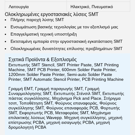
Λειτουργία
Ηλεκτρικό, Πνευματικό
Ολοκληρωμένες εργοστασιακές λύσεις SMT
Πλήρης παροχή λύσης SMT
Ενσωμάτωση βασικής τεχνολογίας με τον εξοπλισμό μας
Επαγγελματική τεχνική υποστήριξη
Εκτεταμένη εμπειρία στην εργοστασιακή εγκατάσταση SMT
Ολοκληρωμένες δυνατότητες επίλυσης προβλημάτων SMT
Σχετικά Προϊόντα & Εξοπλισμός
Εκτυπωτής SMT Stencil, SMT Printer Paste, SMT Printing
Machine, SMT PCB Printer, 600mm Solder Paste Printer,
1200mm Solder Paste Printer, Semi-auto Solder Paste
Printer, SMT Automatic Stencil Printer, PCB Printing Machine
Γραμμή EMT, Γραμμή παραγωγής SMT, Γραμμή
Συναρμολόγησης SMT, Εκτυπωτής Στένσιλ SMT, Εκτυπωτής
πάστας συγκόλλησης, Μηχάνημα Pick and Place, Στήριγμα
τσιπ, Τοποθέτηση SMT, Φούρνος επαναφοράς, Φούρνος
συγκόλλησης SMT, Φούρνος επαναφοράς PCB, Φορτωτής
SMT, Εκφορτωτής PCB, Μεταφορέας SMT, Μηχάνημα
επιλεκτικής λύσεως Wavepp. Μηχανή συγκόλλησης, μηχανή
επίστρωσης PCBA, μηχανή εισαγωγής PCBA, μηχανή
δρομολογητή PCBA