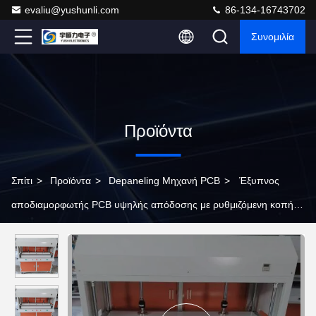
evaliu@yushunli.com
86-134-16743702
Συνομιλία
Προϊόντα
Σπίτι
>
Προϊόντα
>
Depaneling Μηχανή PCB
>
Έξυπνος
αποδιαμορφωτής PCB υψηλής απόδοσης με ρυθμιζόμενη κοπή
20s/πλήρη πλάκα για γραμμή παραγωγής SMT