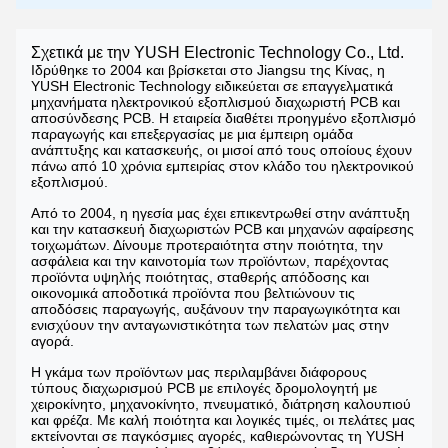
Σχετικά με την YUSH Electronic Technology Co., Ltd.
Ιδρύθηκε το 2004 και βρίσκεται στο Jiangsu της Κίνας, η
YUSH Electronic Technology ειδικεύεται σε επαγγελματικά
μηχανήματα ηλεκτρονικού εξοπλισμού διαχωριστή PCB και
αποσύνδεσης PCB. Η εταιρεία διαθέτει προηγμένο εξοπλισμό
παραγωγής και επεξεργασίας με μια έμπειρη ομάδα
ανάπτυξης και κατασκευής, οι μισοί από τους οποίους έχουν
πάνω από 10 χρόνια εμπειρίας στον κλάδο του ηλεκτρονικού
εξοπλισμού.
Από το 2004, η ηγεσία μας έχει επικεντρωθεί στην ανάπτυξη
και την κατασκευή διαχωριστών PCB και μηχανών αφαίρεσης
τοιχωμάτων. Δίνουμε προτεραιότητα στην ποιότητα, την
ασφάλεια και την καινοτομία των προϊόντων, παρέχοντας
προϊόντα υψηλής ποιότητας, σταθερής απόδοσης και
οικονομικά αποδοτικά προϊόντα που βελτιώνουν τις
αποδόσεις παραγωγής, αυξάνουν την παραγωγικότητα και
ενισχύουν την ανταγωνιστικότητα των πελατών μας στην
αγορά.
Η γκάμα των προϊόντων μας περιλαμβάνει διάφορους
τύπους διαχωρισμού PCB με επιλογές δρομολογητή με
χειροκίνητο, μηχανοκίνητο, πνευματικό, διάτρηση καλουπιού
και φρέζα. Με καλή ποιότητα και λογικές τιμές, οι πελάτες μας
εκτείνονται σε παγκόσμιες αγορές, καθιερώνοντας τη YUSH