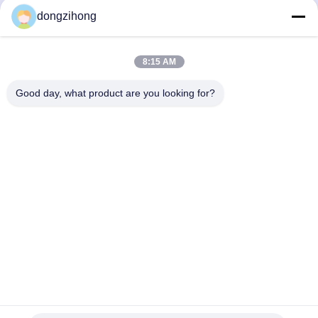
alta precisione
dongzihong
Ora Chiacchieri
Ora Chiacchieri
8:15 AM
Good day, what product are you looking for?
YUSH Electronic Technology Co.,Ltd
evaliu@yushunli.com
86-134-16743702
Quinto piano, no.10, Shanquan Road, Yongtou Village,
Chang'an Town, Dongguan City, provincia del Guangdong,
Cina.
Buona qualità della Cina Linea di produzione SMT Fornitore.