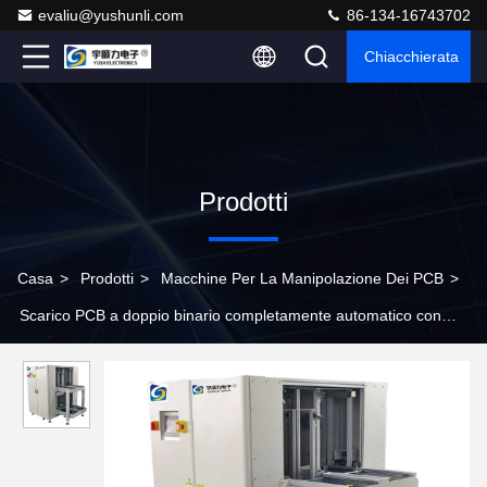
evaliu@yushunli.com
86-134-16743702
Chiacchierata
Prodotti
Casa
>
Prodotti
>
Macchine Per La Manipolazione Dei PCB
>
Scarico PCB a doppio binario completamente automatico con
controllo touchscreen e componenti principali di alta qualità per la
linea di assemblaggio SMT