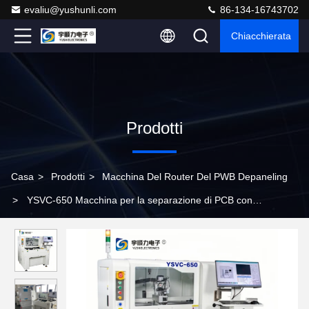
evaliu@yushunli.com
86-134-16743702
Chiacchierata
Prodotti
Casa
>
Prodotti
>
Macchina Del Router Del PWB Depaneling
>
YSVC-650 Macchina per la separazione di PCB con
precisione di taglio ± 0,01 mm, allineamento con telecamera CCD
e robot X-Y ad alta velocità