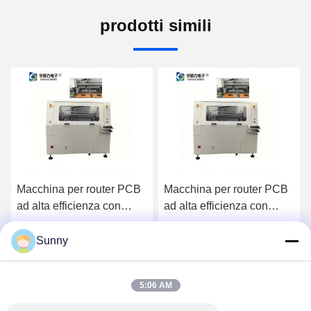
prodotti simili
Macchina per router PCB
Macchina per router PCB
ad alta efficienza con
ad alta efficienza con
formato di elaborazione
formato di elaborazione
massimo di 610 mm x 500
massimo di 610 mm x 500
Sunny
Ora Chiacchieri
Ora Chiacchieri
mm e lunghezza d'onda
mm e lunghezza d'onda
laser UV 355 nm
laser UV 355 nm
5:06 AM