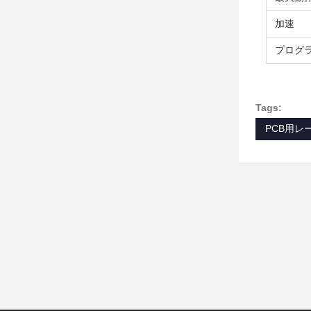
加速
プログ
Tags:
PCB用レ