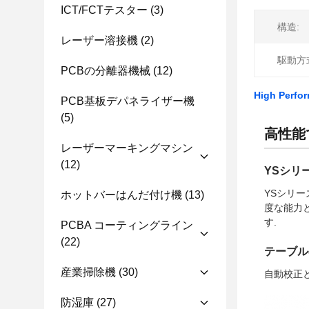
ICT/FCTテスター
(3)
構造:
レーザー溶接機
(2)
駆動方
PCBの分離器機械
(12)
High Perfor
PCB基板デパネライザー機
(5)
高性能
レーザーマーキングマシン
(12)
YSシリ
YSシリ
ホットバーはんだ付け機
(13)
度な能力
す.
PCBA コーティングライン
(22)
テーブル
産業掃除機
(30)
自動校正
防湿庫
(27)