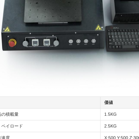
価値
品の積載量
1.5KG
・ペイロード
2.5KG
作速度
X:500 Y:500 Z:3