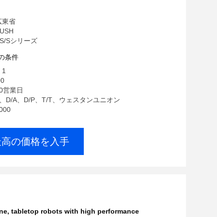
広東省
USH
S/Sシリーズ
の条件
 1
00
20営業日
C、D/A、D/P、T/T、ウェスタンユニオン
000
最高の価格を入手
ine
,
tabletop robots with high performance