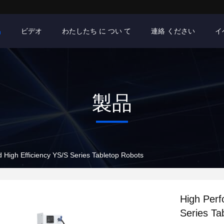
品
ビデオ
わたしたち に つい て
連絡 ください
イ
製品
 High Efficiency YS/S Series Tabletop Robots
High Perf
Series Ta