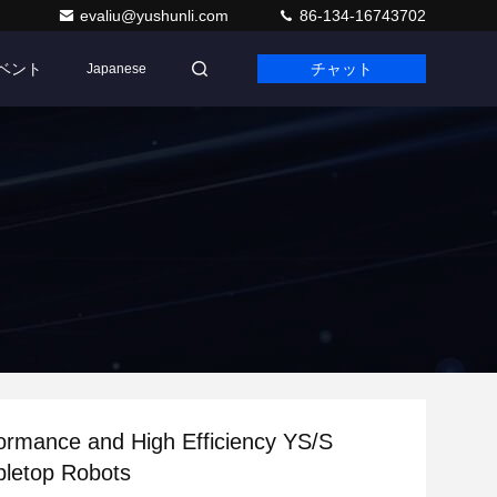
evaliu@yushunli.com
86-134-16743702
ベント
チャット
Japanese
ormance and High Efficiency YS/S
bletop Robots