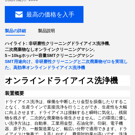
最高の価格を入手
製品の詳細
製品説明
ハイライト:
非研磨性クリーニングドライアイス洗浄機
,
二次廃棄物なしオンラインクリーニングマシン
,
5～10kgホッパー容量SMTクリーニングマシン
SMT用途向け、非研磨性クリーニングと二次廃棄物ゼロを実現し
た、高効率オンラインドライアイス洗浄機
オンラインドライアイス洗浄機
装置概要
ドライアイス洗浄は、稼働を中断したり金型を損傷したりするこ
となく、生産ラインで直接洗浄を行うことができ、生産性を大幅
に向上させます。ドライアイスは接触すると瞬時に気化し、残留
物を残さず、二次的な廃棄物を発生させません。この環境に優し
い洗浄方法は、自動車、工業用金型、石油化学、印刷、電子機
器、原子力、一般製造業など、幅広い分野で適用できます。ドラ
イアイスは無毒で、入手しやすく、費用対効果が高いです。洗浄