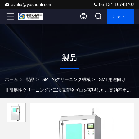
evaliu@yushunli.com
86-134-16743702
チャット
製品
ホーム
>
製品
>
SMTのクリーニング機械
>
SMT用途向け、
非研磨性クリーニングと二次廃棄物ゼロを実現した、高効率オン
ラインドライアイス洗浄機