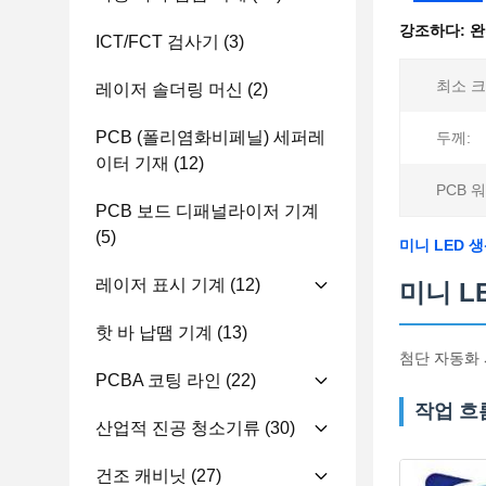
강조하다:
완
ICT/FCT 검사기
(3)
최소 크
레이저 솔더링 머신
(2)
PCB (폴리염화비페닐) 세퍼레
두께:
이터 기재
(12)
PCB 
PCB 보드 디패널라이저 기계
(5)
미니 LED 
레이저 표시 기계
(12)
미니 L
핫 바 납땜 기계
(13)
첨단 자동화 
PCBA 코팅 라인
(22)
작업 흐
산업적 진공 청소기류
(30)
건조 캐비닛
(27)