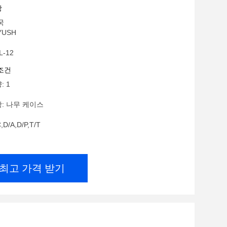
항
국
YUSH
L-12
조건
: 1
: 나무 케이스
D/A,D/P,T/T
최고 가격 받기