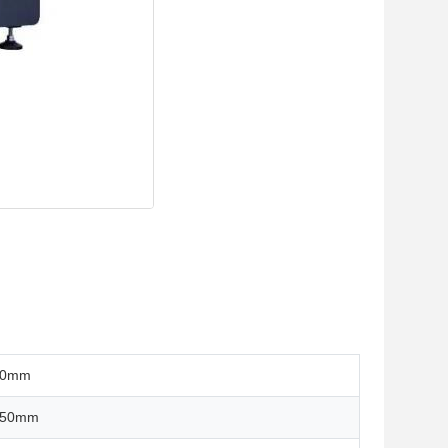
00mm
750mm