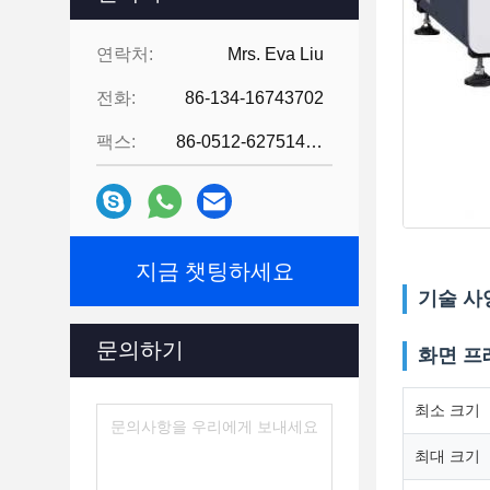
연락처:
Mrs. Eva Liu
전화:
86-134-16743702
팩스:
86-0512-62751429
지금 챗팅하세요
기술 사
문의하기
화면 프
최소 크기
최대 크기