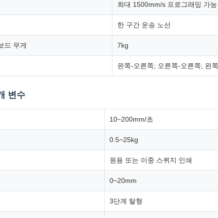
최대 1500mm/s 프로그래밍 가능
한 구간 운송 노선
 보드 무게
7kg
왼쪽-오른쪽; 오른쪽-오른쪽; 왼
개 변수
10~200mm/초
0.5~25kg
원용 또는 이중 스퀴지 인쇄
0~20mm
3단계 탈형