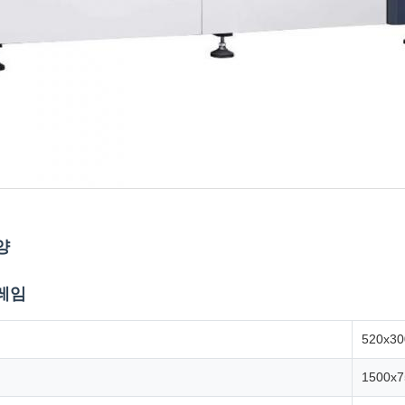
양
레임
520x3
1500x