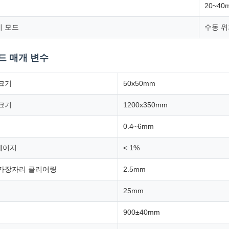
20~40
치 모드
수동 위
보드 매개 변수
 크기
50x50mm
 크기
1200x350mm
0.4~6mm
페이지
< 1%
 가장자리 클리어링
2.5mm
25mm
900±40mm