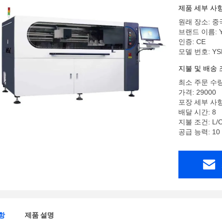
제품 세부 사
원래 장소: 중
브랜드 이름: 
인증: CE
모델 번호: YS
지불 및 배송 
최소 주문 수량
가격: 29000
포장 세부 사항
배달 시간: 8
지불 조건: L/C,
공급 능력: 10
항
제품 설명