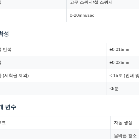
입
고무 스퀴지/철 스퀴지
0-20mm/sec
확성
성 반복
±0.015mm
성
±0.025mm
 (세척을 제외)
< 15초 (인쇄 
<5분
개 변수
루크
자동 생성
올바른 청소