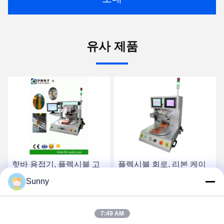
유사 제품
핫바 용접기, 플렉시블 고
플렉시블 회로, 리본 케이
정 장치 포함 핫 바 솔더링
블용 로터리 테이블 디자인
Sunny
머신
펄스 본딩 핫 바 솔더링 머
신
최고 가격 받기
최고 가격 받기
7:49 AM