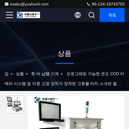
evaliu@yushunli.com
86-134-16743702
채팅
상품
집
>
상품
>
핫 바 납땜 기계
>
프로그래밍 가능한 온도 CCD 카
메라 시스템 및 이중 고정 장치가 장착된 고효율 터치 스크린 펄스
열 프레스