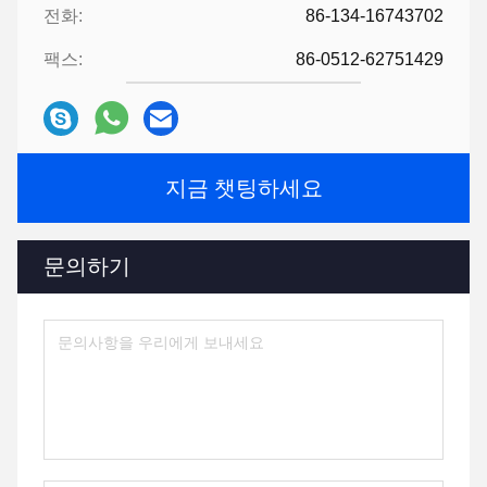
전화:
86-134-16743702
팩스:
86-0512-62751429
지금 챗팅하세요
문의하기