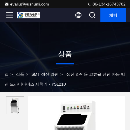
evaliu@yushunli.com
86-134-16743702
채팅
상품
집
>
상품
>
SMT 생산 라인
>
생산 라인용 고효율 완전 자동 방
진 드라이아이스 세척기 - YSL210