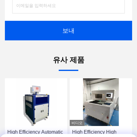
보내
유사 제품
비디오
High Efficiency Automatic
High Efficiency High