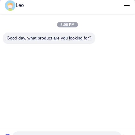
Offline Single-head
Speed Automatic Laser
Leo
Selective Wave Soldering
PCB Depaneling Machine
Machine for PCB
for SMT Production Line
최고 가격 받기
최고 가격 받기
Assembly
3:00 PM
Good day, what product are you looking for?
YUSH Electronic Technology Co.,Ltd
evaliu@yushunli.com
86-134-16743702
5층, 아니10중국 광둥 성 도랑구안 시, 춘천 도로, 웅토 마
을, 춘천 시.
중국 좋은 품질 SMT 생산 라인 공급업체. 저작권 © 2025-