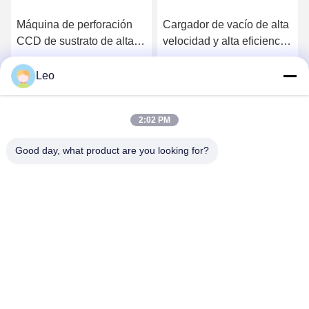
Máquina de perforación
Cargador de vacío de alta
CCD de sustrato de alta
velocidad y alta eficiencia
precisión para productos
para luces LED
PCB
Leo
Ahora Charle
Ahora Charle
2:02 PM
Good day, what product are you looking for?
YUSH Electronic Technology Co.,Ltd
evaliu@yushunli.com
86-134-16743702
5to piso, No.10, Shanquan Road, Aldea Yongtou, Ciudad
de Chang'an, Ciudad de Dongguan, provincia de
Guangdong, China.