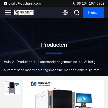
evaliu@yushunli.com
86-134-16743702
Kletsen
Producten
Huis
>
Producten
>
Lasermarkeringsmachine
>
Volledig
automatische lasermarkeringsmachine met een enkele lijn met
een nauwkeurigheid van ±0,02 mm voor nauwkeurige gravure