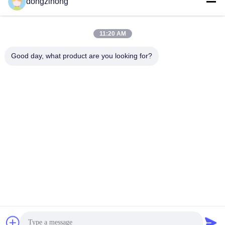
dongzihong
Praatje Nu
Praatje Nu
11:20 AM
Good day, what product are you looking for?
YUSH Electronic Technology Co.,Ltd
evaliu@yushunli.com
86-134-16743702
Vijfde verdieping, nee.10, Shanquan Road, Yongtou
Village, Chang'an Town, Dongguan City, provincie
Guangdong, China.
De Goede Kwaliteit van China SMT-productielijn
Leverancier. Copyright © 2025-2026 YUSH Electronic