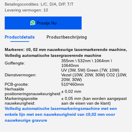
Betalingscondities: L/C, D/A, D/P, T/T
Levering vermogen: 10
Praatje Nu
Productdetails
Productbeschrijving
Markeren:
±0
,
02 mm nauwkeurige lasermarkerende machine
,
Volledig automatische lasergraverende machine
355nm \ 532nm \ 1064nm \
Golflengte:
10640nm
UV (3W, 5W) Green (7W, 10W) ​​
Dienstvermogen:
Vezel (10W, 20W, 30W) CO2 (10W,
20W, 30W)
PCB-grootte:
510*460mm
Herhaalde
± 0,02 mm
positioneringsnauwkeurigheid:
Markeringspositie
± 0,05 mm (kan worden aangepast
nauwkeurigheid:
aan de eisen van de klant)
Volledig automatische lasermarkeringsmachine met een
enkele lijn met een nauwkeurigheid van ±0,02 mm voor
nauwkeurige gravure