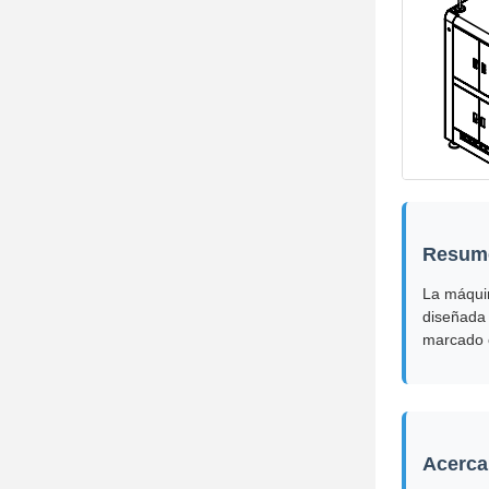
Resume
La máquin
diseñada 
marcado c
Acerca