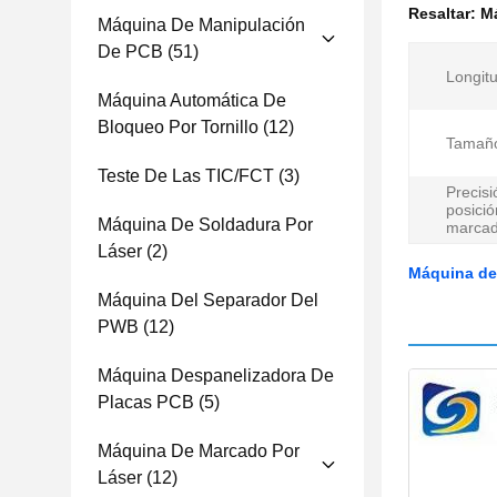
Resaltar:
Má
Máquina De Manipulación
De PCB
(51)
Longit
Máquina Automática De
Bloqueo Por Tornillo
(12)
Tamaño
Teste De Las TIC/FCT
(3)
Precisi
posició
Máquina De Soldadura Por
marcad
Láser
(2)
Máquina de 
Máquina Del Separador Del
PWB
(12)
Máquina Despanelizadora De
Placas PCB
(5)
Máquina De Marcado Por
Láser
(12)