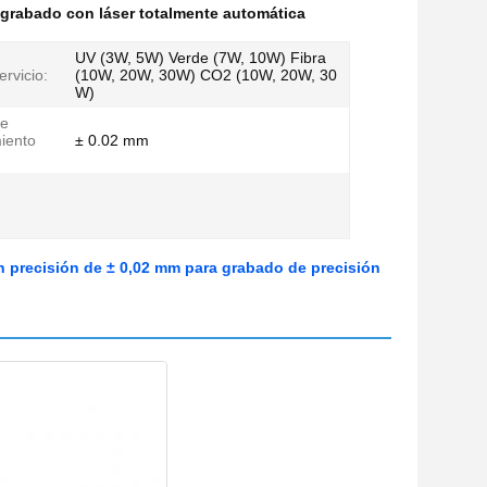
grabado con láser totalmente automática
UV (3W, 5W) Verde (7W, 10W) ​​Fibra
rvicio:
(10W, 20W, 30W) CO2 (10W, 20W, 30
W)
de
iento
± 0.02 mm
n precisión de ± 0,02 mm para grabado de precisión