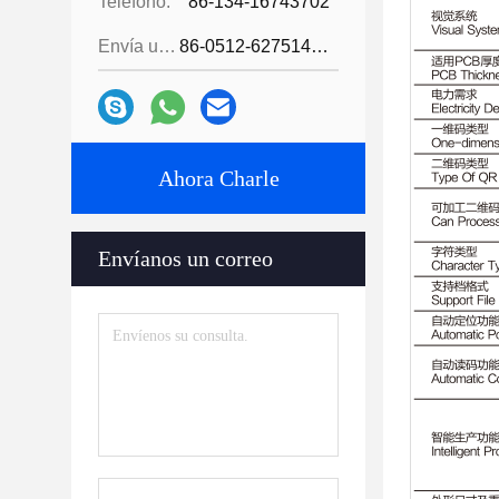
Teléfono:
86-134-16743702
Envía un fax.:
86-0512-62751429
Ahora Charle
Envíanos un correo