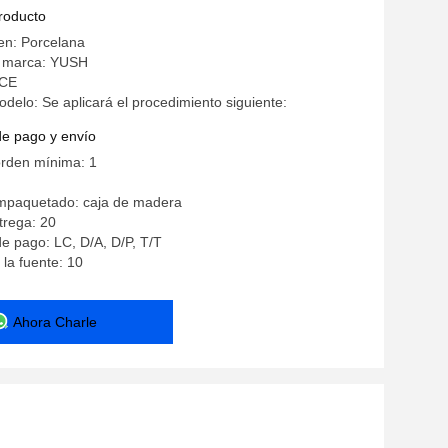
ara grabado de precisión
producto
en: Porcelana
 marca: YUSH
 CE
elo: Se aplicará el procedimiento siguiente:
de pago y envío
orden mínima: 1
empaquetado: caja de madera
trega: 20
e pago: LC, D/A, D/P, T/T
la fuente: 10
Ahora Charle