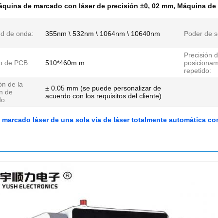
quina de marcado con láser de precisión ±0
,
02 mm
,
Máquina de 
ud de onda:
355nm \ 532nm \ 1064nm \ 10640nm
Poder de se
Precisión 
 de PCB:
510*460m m
posicionam
repetido:
ón de la
± 0.05 mm (se puede personalizar de
n de
acuerdo con los requisitos del cliente)
o:
marcado láser de una sola vía de láser totalmente automática co