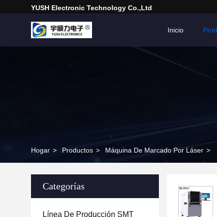
YUSH Electronic Technology Co.,Ltd
Inicio
Prod
Hogar
>
Productos
>
Máquina De Marcado Por Láser
>
Categorías
Línea De Producción SMT