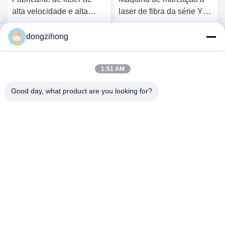
laser de fibra da série YS-
Laser de Refrigeração a
FL
Ar de 5 Watt 300x300 mm
Distância de Gravura
dongzihong
Converse Agora
Converse Agora
1:51 AM
Good day, what product are you looking for?
YUSH Electronic Technology Co.,Ltd
evaliu@yushunli.com
86-134-16743702
5º andar, nº 10, Estrada Shanquan, Aldeia Yongtou,
Cidade de Chang'an, Cidade de Dongguan, província de
Guangdong, China.