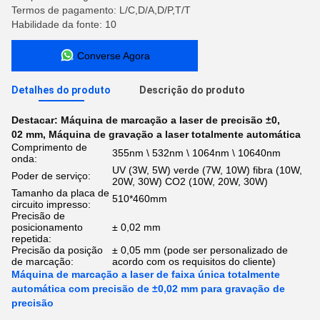
Termos de pagamento: L/C,D/A,D/P,T/T
Habilidade da fonte: 10
Converse Agora
Detalhes do produto
Descrição do produto
Destacar:
Máquina de marcação a laser de precisão ±0
,
02 mm
,
Máquina de gravação a laser totalmente automática
Comprimento de
355nm \ 532nm \ 1064nm \ 10640nm
onda:
UV (3W, 5W) verde (7W, 10W) ​​fibra (10W,
Poder de serviço:
20W, 30W) CO2 (10W, 20W, 30W)
Tamanho da placa de
510*460mm
circuito impresso:
Precisão de
posicionamento
± 0,02 mm
repetida:
Precisão da posição
± 0,05 mm (pode ser personalizado de
de marcação:
acordo com os requisitos do cliente)
Máquina de marcação a laser de faixa única totalmente
automática com precisão de ±0,02 mm para gravação de
precisão