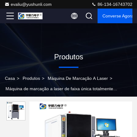
evaliu@yushunli.com
86-134-16743702
Converse Agora
Produtos
Casa
>
Produtos
>
Máquina De Marcação A Laser
>
Máquina de marcação a laser de faixa única totalmente
automática com precisão de ±0,02 mm para gravação de
precisão