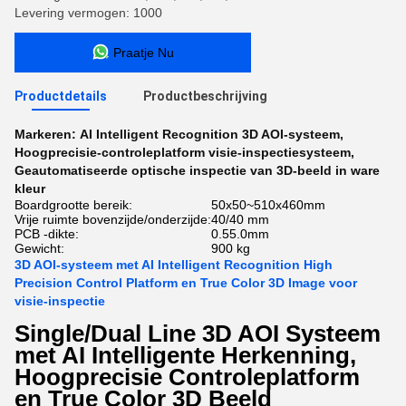
Levering vermogen: 1000
Praatje Nu
Productdetails
Productbeschrijving
Markeren:
AI Intelligent Recognition 3D AOI-systeem
,
Hoogprecisie-controleplatform visie-inspectiesysteem
,
Geautomatiseerde optische inspectie van 3D-beeld in ware
kleur
Boardgrootte bereik:
50x50~510x460mm
Vrije ruimte bovenzijde/onderzijde:
40/40 mm
PCB -dikte:
0.55.0mm
Gewicht:
900 kg
3D AOI-systeem met AI Intelligent Recognition High
Precision Control Platform en True Color 3D Image voor
visie-inspectie
Single/Dual Line 3D AOI Systeem
met AI Intelligente Herkenning,
Hoogprecisie Controleplatform
en True Color 3D Beeld