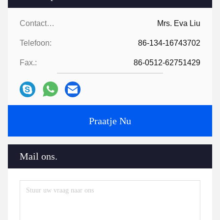
Contactpersonen:
Mrs. Eva Liu
Telefoon:
86-134-16743702
Fax.:
86-0512-62751429
Praatje Nu
Mail ons.