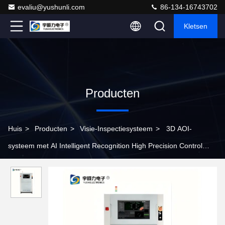
evaliu@yushunli.com
86-134-16743702
Kletsen
Producten
Huis
>
Producten
>
Visie-Inspectiesysteem
>
3D AOI-
systeem met AI Intelligent Recognition High Precision Control
Platform en True Color 3D Image voor visie-inspectie