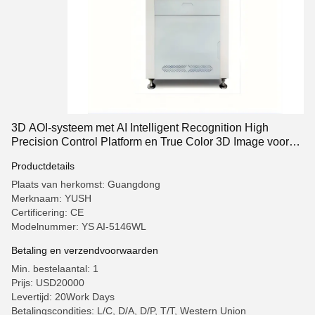
3D AOI-systeem met AI Intelligent Recognition High
Precision Control Platform en True Color 3D Image voor
visie-inspectie
Productdetails
Plaats van herkomst: Guangdong
Merknaam: YUSH
Certificering: CE
Modelnummer: YS AI-5146WL
Betaling en verzendvoorwaarden
Min. bestelaantal: 1
Prijs: USD20000
Levertijd: 20Work Days
Betalingscondities: L/C, D/A, D/P, T/T, Western Union