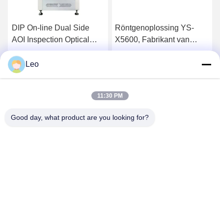
DIP On-line Dual Side
Röntgenoplossing YS-
AOI Inspection Optical
X5600, Fabrikant van
System Machine
Microfocus
Röntgeninspectiesystemen
Leo
Praatje Nu
Praatje Nu
11:30 PM
Good day, what product are you looking for?
YUSH Electronic Technology Co.,Ltd
evaliu@yushunli.com
86-134-16743702
Vijfde verdieping, nee.10, Shanquan Road, Yongtou
Village, Chang'an Town, Dongguan City, provincie