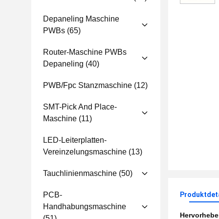
Depaneling Maschine
PWBs
(65)
Router-Maschine PWBs
Depaneling
(40)
PWB/fpc Stanzmaschine
(12)
SMT-Pick And Place-
Maschine
(11)
LED-Leiterplatten-
Vereinzelungsmaschine
(13)
Tauchlinienmaschine
(50)
PCB-
Produktdet
Handhabungsmaschine
Hervorheb
(51)