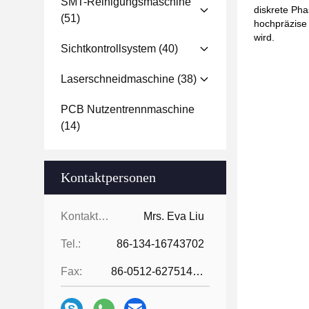
SMT-Reinigungsmaschine
diskrete Ph
(51)
hochpräzise
wird.
Sichtkontrollsystem
(40)
Laserschneidmaschine
(38)
PCB Nutzentrennmaschine
(14)
Kontaktpersonen
Kontaktpersonen:
Mrs. Eva Liu
Tel.:
86-134-16743702
Fax:
86-0512-62751429