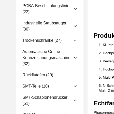
PCBA-Beschichtungslinie
(22)
Industrielle Staubsauger
(30)
Produ
Trockenschränke
(27)
KI-Int
Automatische Online-
Hochpr
Kennzeichnungsmaschine
Bewegu
(32)
Hochge
Rückflutofen
(20)
Multi-P
N-Schr
SMT-Teile
(10)
Multi-Gi
SMT-Schablonendrucker
Echtfa
(51)
Phasenmessen