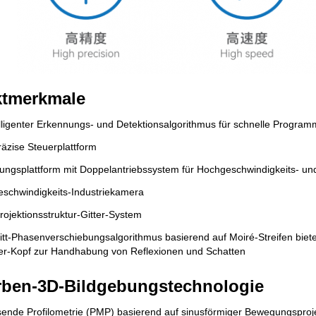
ktmerkmale
elligenter Erkennungs- und Detektionsalgorithmus für schnelle Progra
äzise Steuerplattform
ngsplattform mit Doppelantriebssystem für Hochgeschwindigkeits- und
schwindigkeits-Industriekamera
rojektionsstruktur-Gitter-System
itt-Phasenverschiebungsalgorithmus basierend auf Moiré-Streifen biet
tter-Kopf zur Handhabung von Reflexionen und Schatten
rben-3D-Bildgebungstechnologie
de Profilometrie (PMP) basierend auf sinusförmiger Bewegungsprojekt