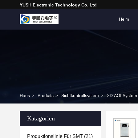
YUSH Electronic Technology Co.,Ltd
Heim
Haus
>
Produits
>
Sichtkontrollsystem
>
3D AOI System m
Katagorien
Produktionslinie Für SMT
(21)