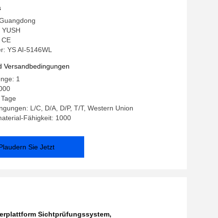
r die Sichtprüfung
s
: Guangdong
: YUSH
: CE
r: YS AI-5146WL
d Versandbedingungen
enge: 1
000
. Tage
gungen: L/C, D/A, D/P, T/T, Western Union
terial-Fähigkeit: 1000
Plaudern Sie Jetzt
erplattform Sichtprüfungssystem
,