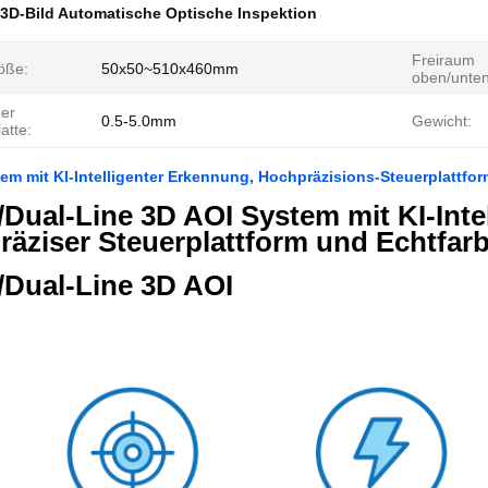
-3D-Bild Automatische Optische Inspektion
Freiraum
öße:
50x50~510x460mm
oben/unten
der
0.5-5.0mm
Gewicht:
latte:
em mit KI-Intelligenter Erkennung, Hochpräzisions-Steuerplattfor
/Dual-Line 3D AOI System mit KI-Inte
äziser Steuerplattform und Echtfar
/Dual-Line 3D AOI