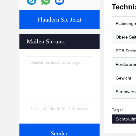
Techni
Plaudern Sie Jetzt
Platineng
Obere Seit
Mailen Sie uns.
PCB-Dick
Fördererh
Gewicht
Stromvers
Tags:
Sichtprüf
Senden