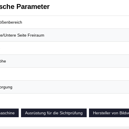
sche Parameter
rößenbereich
e/Untere Seite Freiraum
e
öhe
orgung
maschine
Ausrüstung für die Sichtprüfung
Hersteller von Bild