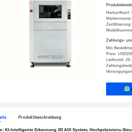
3D-Bild fü
Produktdetail
Herkunftsort
Markenname
Zertifizierung
Modellnumme
Zahlungs- un
Min Bestellm
Preis: USD20
Lieferzeit: 20
Zahlungsbedin
Versorgungsma
ails
Produktbeschreibung
en:
KI-Intelligente Erkennung 3D AOI System
,
Hochpräzisions-Steu