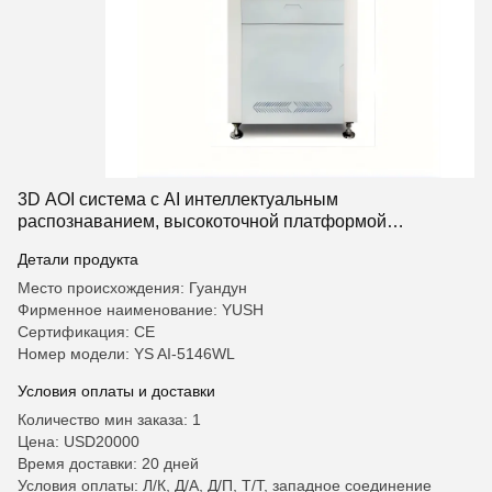
3D AOI система с AI интеллектуальным
распознаванием, высокоточной платформой
управления и трехмерным изображением в истинных
Детали продукта
цветах для визуального контроля
Место происхождения: Гуандун
Фирменное наименование: YUSH
Сертификация: CE
Номер модели: YS AI-5146WL
Условия оплаты и доставки
Количество мин заказа: 1
Цена: USD20000
Время доставки: 20 дней
Условия оплаты: Л/К, Д/А, Д/П, Т/Т, западное соединение