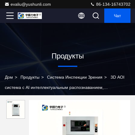
evaliu@yushunli.com
86-134-16743702
Чат
Продукты
Дом
>
Продукты
>
Система Инспекции Зрения
>
3D AOI
система с AI интеллектуальным распознаванием,
высокоточной платформой управления и трехмерным
изображением в истинных цветах для визуального контроля