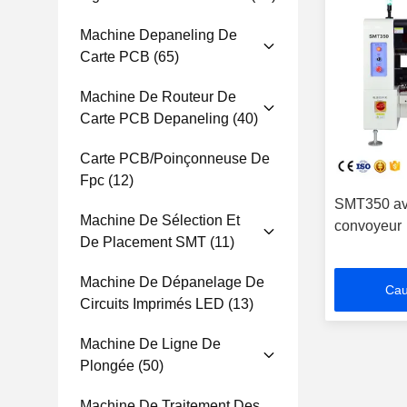
Machine Depaneling De
Carte PCB
(65)
Machine De Routeur De
Carte PCB Depaneling
(40)
Carte PCB/poinçonneuse De
Fpc
(12)
SMT350 ave
Machine De Sélection Et
convoyeur
De Placement SMT
(11)
Machine De Dépanelage De
Cau
Circuits Imprimés LED
(13)
Machine De Ligne De
Plongée
(50)
Machine De Traitement Des