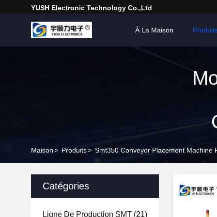
YUSH Electronic Technology Co.,Ltd
À La Maison
Produit
Mo
C
Maison
>
Produits
>
Smt350 Conveyor Placement Machine F
Catégories
Ligne De Production SMT
(21)