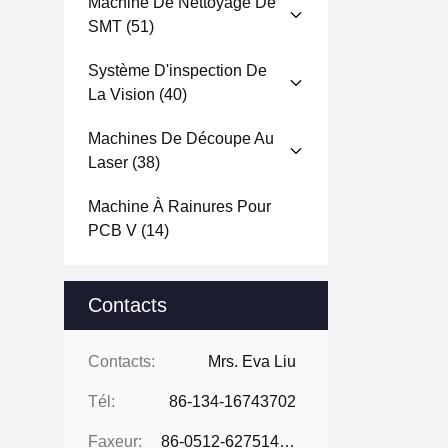
Machine De Nettoyage De
SMT
(51)
Système D'inspection De
La Vision
(40)
Machines De Découpe Au
Laser
(38)
Machine À Rainures Pour
PCB V
(14)
Contacts
Contacts:
Mrs. Eva Liu
Tél:
86-134-16743702
Faxeur:
86-0512-62751429