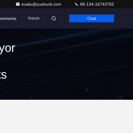
evaliu@yushunli.com
86-134-16743702
nements
Chat
French
yor
ts