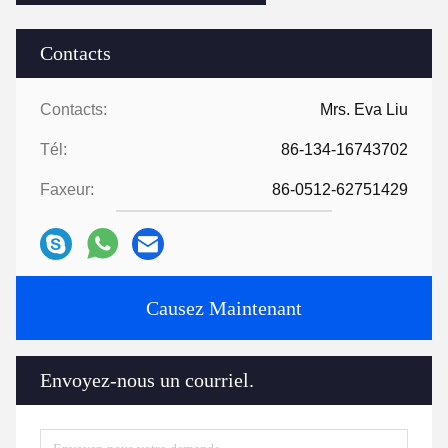
Contacts
Contacts:
Mrs. Eva Liu
Tél:
86-134-16743702
Faxeur:
86-0512-62751429
Causez Maintenant
Envoyez-nous un courriel.