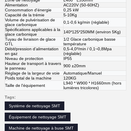
Alimentation
AC220V (50-60HZ)
Consommation d'énergie
0,25 kW
Capacité de la trémie
5-10Kg
Volume de pulvérisation de
0,1-0,6 kg/min (réglable)
glace carbonique
Spécifications applicables à la
140*125*250MM (environ 5Kg)
glace carbonique
Tuyau de livraison de glace
1/2 Glace carbonique basse
GTL
température
Débit/pression d’alimentation
0,5-4,0³/min / 0,1~0,8Mpa
en gaz
(réglable)
Niveau de protection
IP55
Hauteur de transport à travers
900 ±20mm
le panneau
Réglage de la largeur de voie
Automatique/Manuel
Poids total de la machine
120KG
L940 * W900 * H1660mm (hors
Taille de l'équipement
lumières tricolores)
Tags:
Système de nettoyage SMT
Équipement de nettoyage SMT
Machine de nettoyage à buse SMT