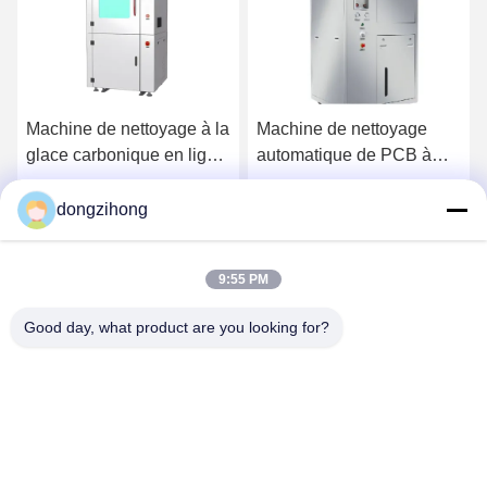
Machine de nettoyage à la
Machine de nettoyage
glace carbonique en ligne
automatique de PCB à
à haut rendement avec
haut rendement avec
nettoyage non abrasif
recyclage de liquide et
dongzihong
Causez Maintenant
Causez Maintenant
conception modulaire
9:55 PM
Good day, what product are you looking for?
YUSH Electronic Technology Co.,Ltd
evaliu@yushunli.com
86-134-16743702