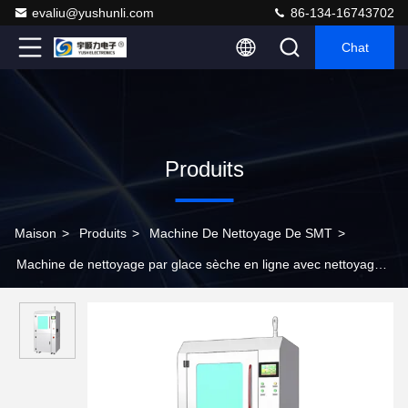
evaliu@yushunli.com
86-134-16743702
Chat
Produits
Maison
>
Produits
>
Machine De Nettoyage De SMT
>
Machine de nettoyage par glace sèche en ligne avec nettoyage
non abrasif sans déchets secondaires et capacité de trémie de 5
à 10 kg