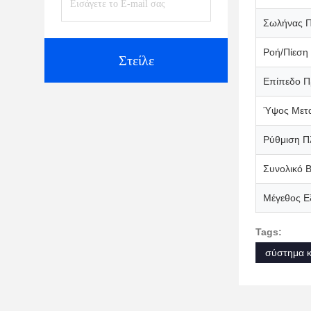
Σωλήνας 
Ροή/Πίεση
Στείλε
Επίπεδο Π
Ύψος Μετ
Ρύθμιση Π
Συνολικό 
Μέγεθος Ε
Tags:
σύστημα 