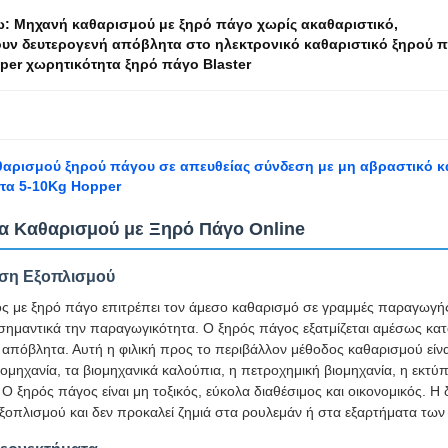
ω:
Μηχανή καθαρισμού με ξηρό πάγο χωρίς ακαθαριστικό
,
υν δευτερογενή απόβλητα στο ηλεκτρονικό καθαριστικό ξηρού 
per χωρητικότητα ξηρό πάγο Blaster
αρισμού ξηρού πάγου σε απευθείας σύνδεση με μη αβραστικό κ
τα 5-10Kg Hopper
 Καθαρισμού με Ξηρό Πάγο Online
ση Εξοπλισμού
ς με ξηρό πάγο επιτρέπει τον άμεσο καθαρισμό σε γραμμές παραγωγής
σημαντικά την παραγωγικότητα. Ο ξηρός πάγος εξατμίζεται αμέσως κατά
 απόβλητα. Αυτή η φιλική προς το περιβάλλον μέθοδος καθαρισμού είν
ομηχανία, τα βιομηχανικά καλούπια, η πετροχημική βιομηχανία, η εκτύπ
Ο ξηρός πάγος είναι μη τοξικός, εύκολα διαθέσιμος και οικονομικός. Η δι
εξοπλισμού και δεν προκαλεί ζημιά στα ρουλεμάν ή στα εξαρτήματα τω