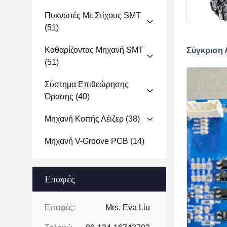
Πυκνωτές Με Στίχους SMT
(51)
Καθαρίζοντας Μηχανή SMT
Σύγκριση
(51)
Σύστημα Επιθεώρησης
Όρασης
(40)
Μηχανή Κοπής Λέιζερ
(38)
Μηχανή V-Groove PCB
(14)
Επαφές
Επαφές:
Mrs. Eva Liu