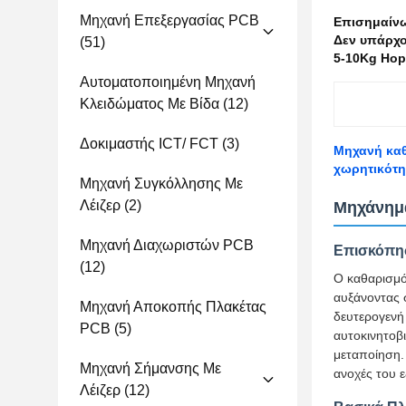
Μηχανή Επεξεργασίας PCB
Επισημαίν
Δεν υπάρχο
(51)
5-10Kg Hop
Αυτοματοποιημένη Μηχανή
Κλειδώματος Με Βίδα
(12)
Δοκιμαστής ICT/ FCT
(3)
Μηχανή καθ
χωρητικότη
Μηχανή Συγκόλλησης Με
Λέιζερ
(2)
Μηχάνημα
Μηχανή Διαχωριστών PCB
Επισκόπη
(12)
Ο καθαρισμό
αυξάνοντας 
Μηχανή Αποκοπής Πλακέτας
δευτερογενή
PCB
(5)
αυτοκινητοβι
μεταποίηση. 
Μηχανή Σήμανσης Με
ανοχές του 
Λέιζερ
(12)