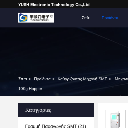
YUSH Electronic Technology Co.,Ltd
Σπίτι
Προϊόντα
Σπίτι
>
Προϊόντα
>
Καθαρίζοντας Μηχανή SMT
>
Μηχανή
10Kg Hopper
Κατηγορίες
Γραμμή Παραγωγής SMT
(21)