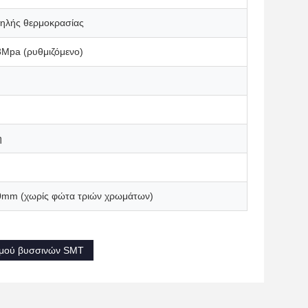
μηλής θερμοκρασίας
.8Mpa (ρυθμιζόμενο)
η
0mm (χωρίς φώτα τριών χρωμάτων)
μού βυσσινών SMT