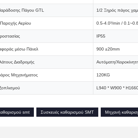
Παράδοσης Πάγου GTL
1/2 Ξηρός πάγος χα
 Παροχής Αερίου
0.5-4.0³/min / 0.1~0
ροστασίας
IP55
αφοράς μέσω Πάνελ
900 ±20mm
λάτους Διαδρομής
Αυτόματη/Χειροκίνητ
Βάρος Μηχανήματος
120KG
ξοπλισμού
L940 * W900 * H166
καθαρισμού smt
Συσκευές καθαρισμού SMT
Μηχανή καθαρισ