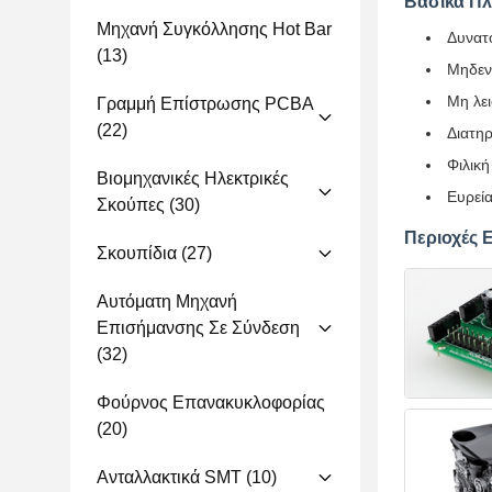
Βασικά Π
Μηχανή Συγκόλλησης Hot Bar
Δυνατό
(13)
Μηδεν
Μη λει
Γραμμή Επίστρωσης PCBA
(22)
Διατηρ
Φιλική
Βιομηχανικές Ηλεκτρικές
Ευρεί
Σκούπες
(30)
Περιοχές 
Σκουπίδια
(27)
Αυτόματη Μηχανή
Επισήμανσης Σε Σύνδεση
(32)
Φούρνος Επανακυκλοφορίας
(20)
Ανταλλακτικά SMT
(10)