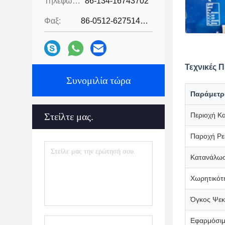
Τηλεφώνημα:
86-134-16743702
Φαξ:
86-0512-62751429
Τεχνικές 
Συνομιλία τώρα
Παράμετρ
Στείλτε μας.
Περιοχή Κ
Παροχή Ρε
Κατανάλωσ
Χωρητικότ
Όγκος Ψε
Εφαρμόσιμ