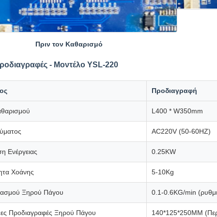
Πριν τον Καθαρισμό
Προδιαγραφές - Μοντέλο YSL-220
ος
Προδιαγραφή
αθαρισμού
L400 * W350mm
ύματος
AC220V (50-60HZ)
η Ενέργειας
0.25KW
ητα Χοάνης
5-10Kg
κασμού Ξηρού Πάγου
0.1-0.6KG/min (ρυθμ
ες Προδιαγραφές Ξηρού Πάγου
140*125*250MM (Περ