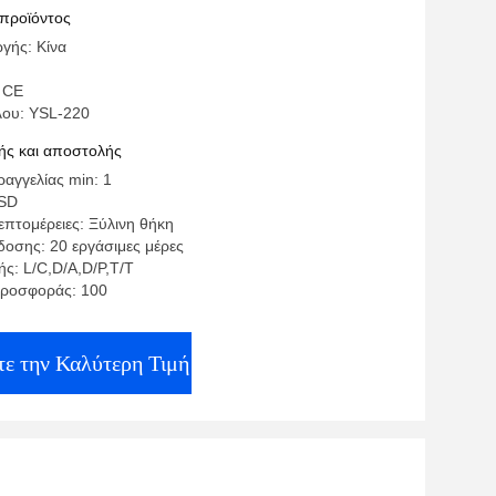
ενή απόβλητα και χωρητικότητα 5-10Kg
 προϊόντος
γής: Κίνα
H
 CE
λου: YSL-220
ς και αποστολής
αγγελίας min: 1
USD
επτομέρειες: Ξύλινη θήκη
οσης: 20 εργάσιμες μέρες
ς: L/C,D/A,D/P,T/T
προσφοράς: 100
ε την Καλύτερη Τιμή