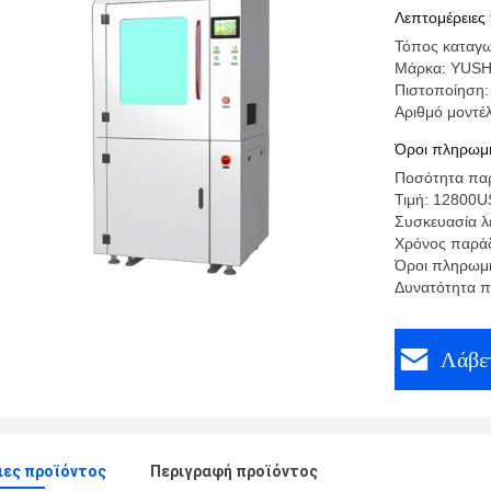
δευτερογ
Λεπτομέρειες
Hopper
Τόπος καταγω
Μάρκα: YUS
Πιστοποίηση:
Αριθμό μοντέ
Όροι πληρωμή
Ποσότητα παρ
Τιμή: 12800
Συσκευασία λ
Χρόνος παράδ
Όροι πληρωμή
Δυνατότητα 
Λάβετ
ιες προϊόντος
Περιγραφή προϊόντος