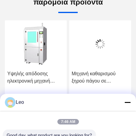
παρόμοια προϊόντα
Υψηλής απόδοσης
Μηχανή καθαρισμού
ηλεκτρονική μηχανή
ξηρού πάγου σε
καθαρισμού με ξηρό πάγο
απευθείας σύνδεση με μη
με μη ακαθαρτικό
αβραστικό καθαρισμό
Leo
Λάβετε την Καλύτερη
Λάβετε την Καλύτερη
καθαρισμό
χωρίς δευτερογενή
απόβλητα και
χωρητικότητα 5-10Kg
Τιμή
Τιμή
7:46 AM
Hopper
Good day, what product are you looking for?