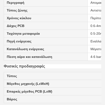
Περιγραφή
Απομακρύν
Τύπος ζώνης
Αντιστατ
Χρόνος κύκλου
Περίπου 
Δάχος PCB
0.6-4mm
Ταχύτητα μεταφορέα
0.5-20m/
Πηγή ενέργειας
Εναλλακτ
Κατανάλωση ενέργειας
Μέγιστο 
Πίεση αέρα και κατανάλωση
4-6 bar, 
Φυσικές προδιαγραφές
Τύπος
Μέγεθος μηχανής (LxWxH)
Επαρκές μέγεθος PCB (LxW)
Βάρος