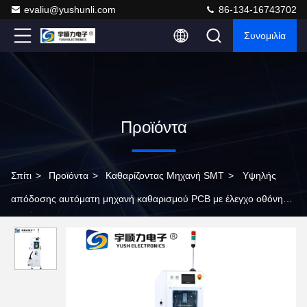
evaliu@yushunli.com
86-134-16743702
Συνομιλία
Προϊόντα
Σπίτι
>
Προϊόντα
>
Καθαρίζοντας Μηχανή SMT
>
Υψηλής
απόδοσης αυτόματη μηχανή καθαρισμού PCB με έλεγχο οθόνης
αφής ρυθμιζόμενη ταχύτητα μεταφορέα και ηλεκτροστατική
παρακολούθηση σε πραγματικό χρόνο