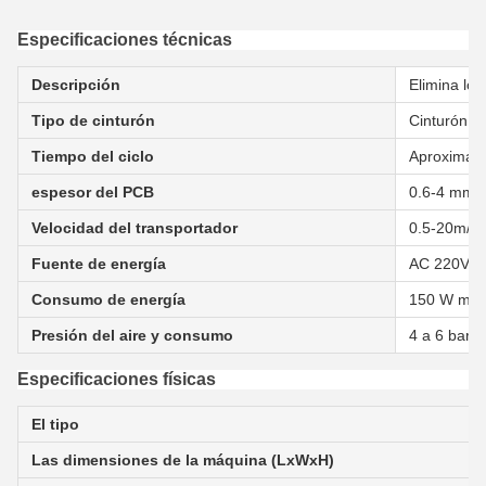
Especificaciones técnicas
Descripción
Elimina los
Tipo de cinturón
Cinturón p
Tiempo del ciclo
Aproximad
espesor del PCB
0.6-4 mm
Velocidad del transportador
0.5-20m/mi
Fuente de energía
AC 220V, 5
Consumo de energía
150 W má
Presión del aire y consumo
4 a 6 bares
Especificaciones físicas
El tipo
Las dimensiones de la máquina (LxWxH)