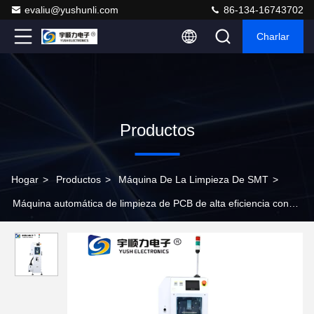
evaliu@yushunli.com
86-134-16743702
Charlar
Productos
Hogar
>
Productos
>
Máquina De La Limpieza De SMT
>
Máquina automática de limpieza de PCB de alta eficiencia con
control de pantalla táctil velocidad ajustable del transportador y
monitoreo electrostático en tiempo real