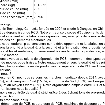
ylindre (mm)
10
indre (kgf)
181-272
eur de coupe (mm)
2,50
r de coupe (mm)
8
r de l'accessoire (mm)
25h00
5.7
ntreprise
nic Technology Co., Ltd., fondée en 2004 et située à Jiangsu, en Chin
t de dépaneliseur de PCB. Notre entreprise dispose d'équipements de 
veloppement et de fabrication expérimentée, avec plus de la moitié d
trie des équipements électroniques.
 notre leadership se concentre sur le développement et la fabricati
s la priorité à la qualité, à la sécurité et à l'innovation des produits, 
 stables et rentables, qui améliorent les rendements de production, aug
sur le marché.
ons diverses solutions de séparation de PCB, notamment des types de
de moules et de fraises. Notre engagement envers la qualité et les prix 
des plus grandes bases de production de séparateurs de PCB en Chin
estions
-nous ?
gsu, en Chine, nous servons les marchés mondiaux depuis 2014, avec u
 %), en Amérique du Sud (15 %), en Europe du Sud (10 %), en Europe d
) et au Moyen-Orient (5 %). Notre organisation emploie entre 301 et 5
antissons-nous la qualité ?
ons un contrôle de qualité strict grâce à des échantillons de pré-prod
expédition.
its proposons-nous ?
 dépannage de PCB, séparateurs de PCB, machines de découpe de P