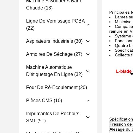
Machine À Souder À Barre
Chaude
(13)
Principales f
Lames sup
Ligne De Vernissage PCBA
Minimise 
Compatibl
(22)
rainure en V
Système 
Fonction
Aspirateurs Industriels
(30)
Quatre br
Spécifica
Armoires De Séchage
(27)
Collecte 
Machine Automatique
D'étiquetage En Ligne
(32)
Four De Ré-Écoulement
(20)
Pièces CMS
(10)
Imprimantes De Pochoirs
Spécificatio
SMT
(51)
Pression de
Alésage du 