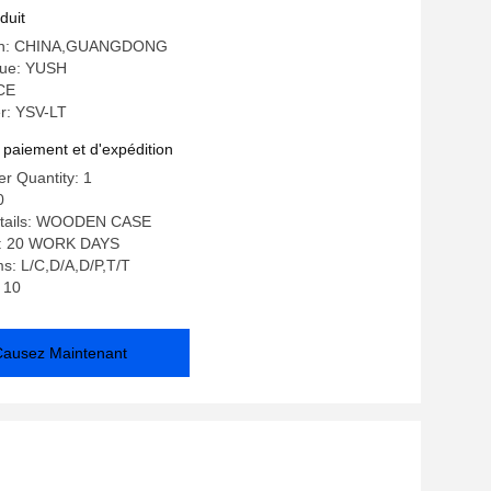
isable pour l'assemblage SMT
duit
igin: CHINA,GUANGDONG
ue: YUSH
 CE
r: YSV-LT
 paiement et d'expédition
r Quantity: 1
0
etails: WOODEN CASE
e: 20 WORK DAYS
s: L/C,D/A,D/P,T/T
: 10
Causez Maintenant