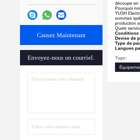
découpe en 
Pourquoi nou
YUSH Electro
sommes spéci
production 
Quels servi
Conditions 
Causez Maintenant
Devise de p
Type de pai
Langues par
Envoyez-nous un courriel.
Tags:
Équipeme