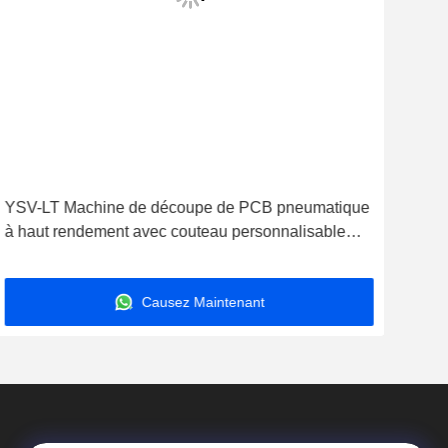
YSV-LT Machine de découpe de PCB pneumatique
YSV
à haut rendement avec couteau personnalisable
PCB 
pour l'assemblage SMT
et l
Causez Maintenant