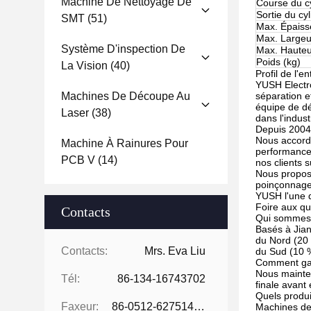
Machine De Nettoyage De
Course du c
Sortie du cyl
SMT
(51)
Max. Épaiss
Max. Largeu
Système D'inspection De
Max. Hauteu
Poids (kg)
La Vision
(40)
Profil de l'e
YUSH Electro
Machines De Découpe Au
séparation e
équipe de dé
Laser
(38)
dans l'indus
Depuis 2004,
Nous accordon
Machine À Rainures Pour
performances
PCB V
(14)
nos clients 
Nous propos
poinçonnage 
YUSH l'une 
Foire aux qu
Contacts
Qui sommes
Basés à Jian
du Nord (20
Contacts:
Mrs. Eva Liu
du Sud (10 %
Comment gar
Nous mainten
Tél:
86-134-16743702
finale avant 
Quels produ
Faxeur:
86-0512-62751429
Machines de