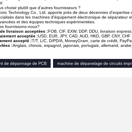
V.
s choisir plutôt que d'autres fournisseurs ?
nic Technology Co., Ltd. apporte près de deux décennies d'expertise 
alisés dans les machines d'équipement électronique de séparateur et
avancées et des équipes techniques expérimentées.
ces fournissons-nous?
de livraison acceptées :
FOB, CIF, EXW, DDP, DDU, livraison expres
aiement acceptée :
USD, EUR, JPY, CAD, AUD, HKD, GBP, CNY, CHF
ement accepté :
T/T, L/C, D/PD/A, MoneyGram, carte de crédit, PayP
lées :
Anglais, chinois, espagnol, japonais, portugais, allemand, arabe
nt de dépannage de PCB
machine de dépanelage de circuits imp