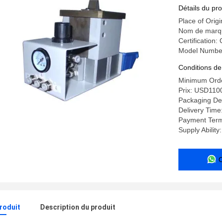
personnal
Détails du pro
Place of Or
Nom de marq
Certification:
Model Numbe
Conditions de
Minimum Orde
Prix: USD110
Packaging D
Delivery Tim
Payment Term
Supply Ability
produit
Description du produit