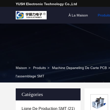
YUSH Electronic Technology Co.,Ltd
À La Maison
Produit
Maison
>
Produits
>
Machine Depaneling De Carte PCB
l'assemblage SMT
Catégories
Ligne De Production SMT
(21)