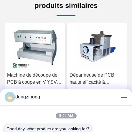
produits similaires
Machine de découpe de
Dépanneuse de PCB
PCB à coupe en V YSV-
haute efficacité à
1A avec vitesse réglable
propulsion pneumatique
et plateforme en acier
avec coupeuse
dongzihong
Causez Maintenant
Causez Maintenant
inoxydable pour la
personnalisable pour
déconnexion de précision
l'assemblage SMT
5:04 AM
Good day, what product are you looking for?