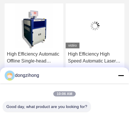
vidéo
High Efficiency Automatic
High Efficiency High
Offline Single-head
Speed Automatic Laser
Selective Wave Soldering
PCB Depaneling Machine
Machine for PCB
for SMT Production Line
dongzihong
Causez Maintenant
Causez Maintenant
Assembly
10:06 AM
Good day, what product are you looking for?
YUSH Electronic Technology Co.,Ltd