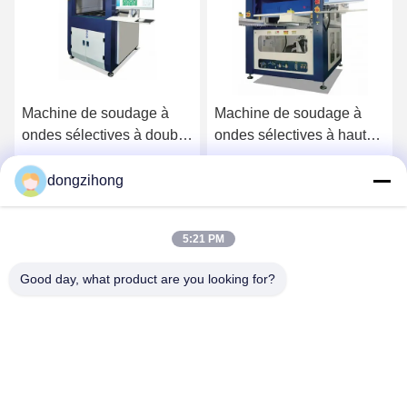
Machine de soudage à
Machine de soudage à
ondes sélectives à double
ondes sélectives à haut
plateforme de haute
rendement pour ligne
précision pour la ligne de
SMT
dongzihong
Causez Maintenant
Causez Maintenant
production SMT
5:21 PM
Good day, what product are you looking for?
YUSH Electronic Technology Co.,Ltd
evaliu@yushunli.com
86-134-16743702