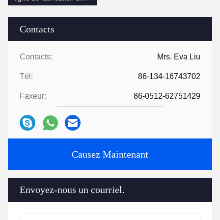
Contacts
Contacts:
Mrs. Eva Liu
Tél:
86-134-16743702
Faxeur:
86-0512-62751429
Causez Maintenant
Envoyez-nous un courriel.