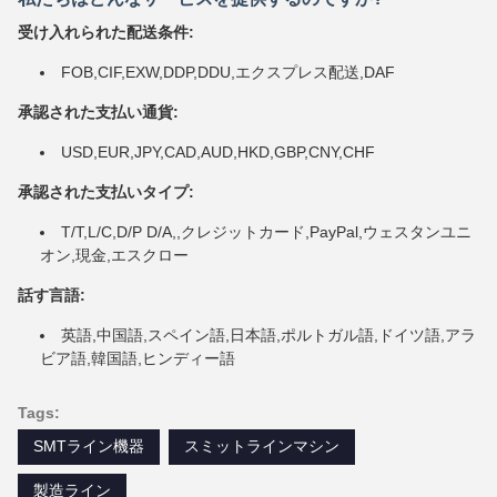
受け入れられた配送条件:
FOB,CIF,EXW,DDP,DDU,エクスプレス配送,DAF
承認された支払い通貨:
USD,EUR,JPY,CAD,AUD,HKD,GBP,CNY,CHF
承認された支払いタイプ:
T/T,L/C,D/P D/A,,クレジットカード,PayPal,ウェスタンユニ
オン,現金,エスクロー
話す言語:
英語,中国語,スペイン語,日本語,ポルトガル語,ドイツ語,アラ
ビア語,韓国語,ヒンディー語
Tags:
SMTライン機器
スミットラインマシン
製造ライン