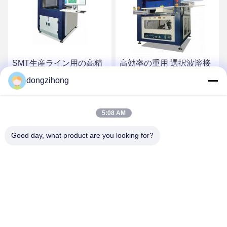
SMT生産ライン用の高精
高効率の重用 選択波溶接
度デュアルプラットフォ
機 SMTライン
dongzihong
ーム選択ウェーブはんだ
付け機
最高の価格を入手
最高の価格を入手
5:08 AM
Good day, what product are you looking for?
YUSH Electronic Technology Co.,Ltd
evaliu@yushunli.com
86-134-16743702