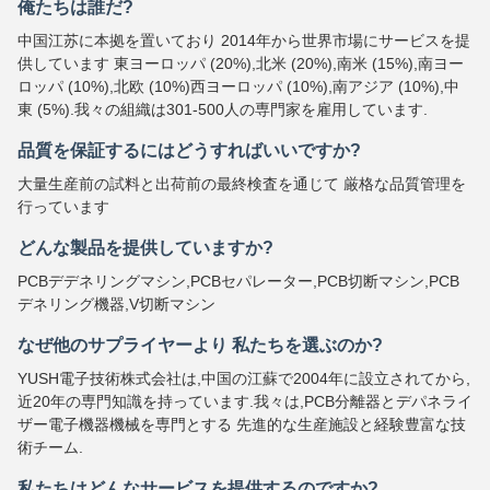
俺たちは誰だ?
中国江苏に本拠を置いており 2014年から世界市場にサービスを提
供しています 東ヨーロッパ (20%),北米 (20%),南米 (15%),南ヨー
ロッパ (10%),北欧 (10%)西ヨーロッパ (10%),南アジア (10%),中
東 (5%).我々の組織は301-500人の専門家を雇用しています.
品質を保証するにはどうすればいいですか?
大量生産前の試料と出荷前の最終検査を通じて 厳格な品質管理を
行っています
どんな製品を提供していますか?
PCBデデネリングマシン,PCBセパレーター,PCB切断マシン,PCB
デネリング機器,V切断マシン
なぜ他のサプライヤーより 私たちを選ぶのか?
YUSH電子技術株式会社は,中国の江蘇で2004年に設立されてから,
近20年の専門知識を持っています.我々は,PCB分離器とデパネライ
ザー電子機器機械を専門とする 先進的な生産施設と経験豊富な技
術チーム.
私たちはどんなサービスを提供するのですか?