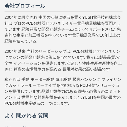
会社プロフィール
2004年に設立され,中国の江蘇に拠点を置くYUSH電子技術株式会
社は,プロのPCB分離器とデパネライザー電子機器機械を専門とし
ています.経験豊富な開発と製造チームによってサポートされた先
進的な生産と加工機器を持っています電子機器業界で10年以上の
経験を積んでいる.
2004年以来,当社のリーダーシップは, PCB分離機とデペンネリン
グマシンの開発と製造に焦点を当てています. 我々は,製品品質,安
全性,イノベーションを優先します.安定した性能生産生産性を向上
させ 顧客の市場競争力を高める 費用対効果の高い製品です
私たちは,手動,モーター駆動,気圧駆動,模具パンシング,フライリン
グカットラールータータイプを含む様々なPCB分離ソリューショ
ンを提供しています.品質と競争力のある価格への我々のコミット
メントは,世界的な顧客基盤を確立しました,YUSHを中国の最大の
PCB分離機生産拠点の一つにします.
よく 聞かれる 質問