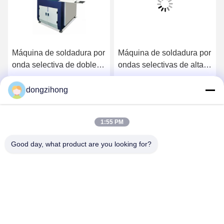
Máquina de soldadura por
Máquina de soldadura por
onda selectiva de doble
ondas selectivas de alta
plataforma de alta
eficiencia para línea SMT
precisión para línea de
dongzihong
Ahora Charle
Ahora Charle
producción SMT
1:55 PM
Good day, what product are you looking for?
YUSH Electronic Technology Co.,Ltd
evaliu@yushunli.com
86-134-16743702