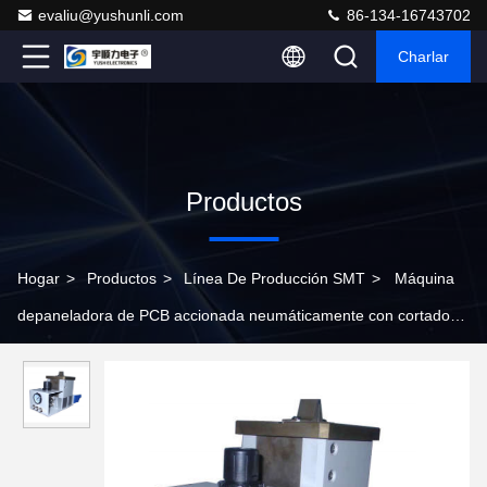
evaliu@yushunli.com
86-134-16743702
Charlar
Productos
Hogar
>
Productos
>
Línea De Producción SMT
>
Máquina
depaneladora de PCB accionada neumáticamente con cortador
personalizable para línea de producción SMT