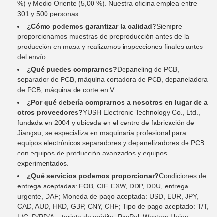
%) y Medio Oriente (5,00 %). Nuestra oficina emplea entre
301 y 500 personas.
¿Cómo podemos garantizar la calidad?
Siempre
proporcionamos muestras de preproducción antes de la
producción en masa y realizamos inspecciones finales antes
del envío.
¿Qué puedes comprarnos?
Depaneling de PCB,
separador de PCB, máquina cortadora de PCB, depaneladora
de PCB, máquina de corte en V.
¿Por qué debería comprarnos a nosotros en lugar de a
otros proveedores?
YUSH Electronic Technology Co., Ltd.,
fundada en 2004 y ubicada en el centro de fabricación de
Jiangsu, se especializa en maquinaria profesional para
equipos electrónicos separadores y depanelizadores de PCB
con equipos de producción avanzados y equipos
experimentados.
¿Qué servicios podemos proporcionar?
Condiciones de
entrega aceptadas: FOB, CIF, EXW, DDP, DDU, entrega
urgente, DAF; Moneda de pago aceptada: USD, EUR, JPY,
CAD, AUD, HKD, GBP, CNY, CHF; Tipo de pago aceptado: T/T,
L/C, D/PD/A, , tarjeta de crédito, PayPal, Western Union,