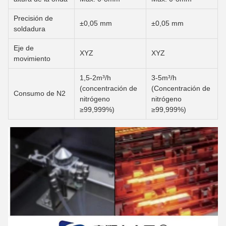
Precisión de
±0,05 mm
±0,05 mm
soldadura
Eje de
XYZ
XYZ
movimiento
1,5-2m³/h
3-5m³/h
(concentración de
(Concentración de
Consumo de N2
nitrógeno
nitrógeno
≥99,999%)
≥99,999%)