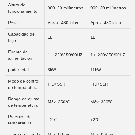
Altura de
900±20 milímetros
900±20 milímetros
funcionamiento
Peso
Aprox. 460 kilos
Aprox. 480 kilos
Capacidad de
1L
1L
flujo
Fuente de
1 × 220V 50/60HZ
1 × 220V 50/60HZ
alimentación
poder total
8kW
11kW
Modo de control
PID+SSR
PID+SSR
de temperatura
Rango de ajuste
Máx. 350℃
Máx. 350℃
de temperatura
Precisión de
±2℃
±2℃
temperatura
altura de la onda
Máx. 0-8mm
Máx. 0-8mm