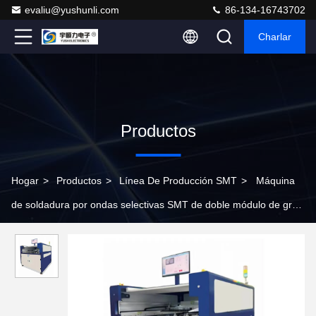
evaliu@yushunli.com
86-134-16743702
Charlar
Productos
Hogar
>
Productos
>
Línea De Producción SMT
>
Máquina
de soldadura por ondas selectivas SMT de doble módulo de gran
tamaño para línea de montaje