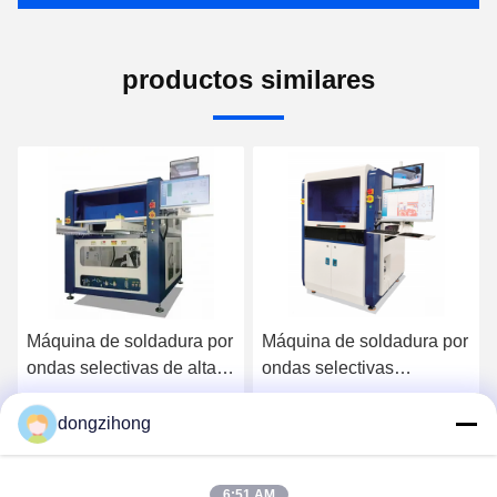
productos similares
Máquina de soldadura por
Máquina de soldadura por
ondas selectivas
láser controlada para
integrada totalmente
línea de producción de
automática en línea de
alta calidad con
dongzihong
Ahora Charle
Ahora Charle
alta eficiencia para línea
temperatura en línea
SMT
6:51 AM