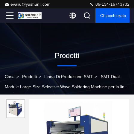
evaliu@yushunli.com
86-134-16743702
Chiacchierata
Prodotti
Casa
>
Prodotti
>
Linea Di Produzione SMT
>
SMT Dual-
Module Large-Size Selective Wave Soldering Machine per la linea
di assemblaggio