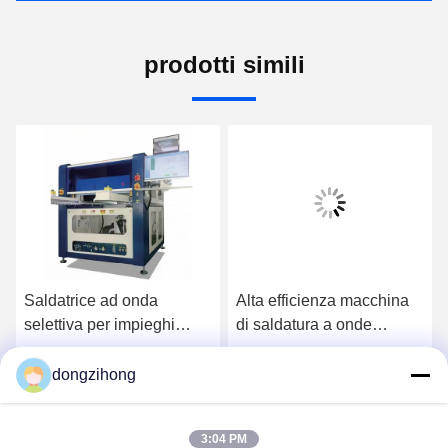
prodotti simili
Saldatrice ad onda
Alta efficienza macchina
selettiva per impieghi
di saldatura a onde
gravosi ad alta efficienza
selettiva integrata
per la linea SMT
completamente
dongzihong
Ora Chiacchieri
Ora Chiacchieri
automatica in linea per la
linea SMT
3:04 PM