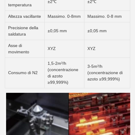
±2℃
±2℃
temperatura
Altezza vacillante
Massimo. 0-8mm
Massimo. 0-8 mm
Precisione della
±0,05 mm
±0,05 mm
saldatura
Asse di
XYZ
XYZ
movimento
1,5-2m³/h
3-5m³/h
(concentrazione
Consumo di N2
(concentrazione di
di azoto
azoto ≥99,999%)
≥99,999%)