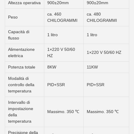
Altezza operativa
900±20mm
900±20mm
ca. 460
ca. 480
Peso
CHILOGRAMMI
CHILOGRAMMI
Capacità di
1 litro
1 litro
flusso
Alimentazione
1×220 V 50/60
1×220 V 50/60 HZ
elettrica
HZ
Potenza totale
8KW
11KW
Modalità di
controllo della
PID+SSR
PID+SSR
temperatura
Intervallo di
impostazione
Massimo. 350 ℃
Massimo. 350 ℃
della
temperatura
Precisione della