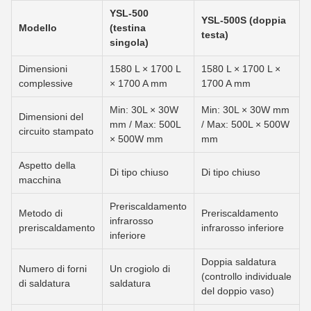
YSL-500
YSL-500S (doppia
Modello
(testina
testa)
singola)
Dimensioni
1580 L × 1700 L
1580 L × 1700 L ×
complessive
× 1700 A mm
1700 A mm
Min: 30L × 30W
Min: 30L × 30W mm
Dimensioni del
mm / Max: 500L
/ Max: 500L × 500W
circuito stampato
× 500W mm
mm
Aspetto della
Di tipo chiuso
Di tipo chiuso
macchina
Preriscaldamento
Metodo di
Preriscaldamento
infrarosso
preriscaldamento
infrarosso inferiore
inferiore
Doppia saldatura
Numero di forni
Un crogiolo di
(controllo individuale
di saldatura
saldatura
del doppio vaso)