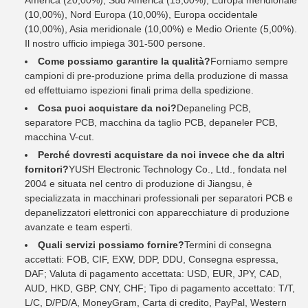
America (20,00%), Sud America (15,00%), Europa meridionale
(10,00%), Nord Europa (10,00%), Europa occidentale
(10,00%), Asia meridionale (10,00%) e Medio Oriente (5,00%).
Il nostro ufficio impiega 301-500 persone.
Come possiamo garantire la qualità?
Forniamo sempre
campioni di pre-produzione prima della produzione di massa
ed effettuiamo ispezioni finali prima della spedizione.
Cosa puoi acquistare da noi?
Depaneling PCB,
separatore PCB, macchina da taglio PCB, depaneler PCB,
macchina V-cut.
Perché dovresti acquistare da noi invece che da altri
fornitori?
YUSH Electronic Technology Co., Ltd., fondata nel
2004 e situata nel centro di produzione di Jiangsu, è
specializzata in macchinari professionali per separatori PCB e
depanelizzatori elettronici con apparecchiature di produzione
avanzate e team esperti.
Quali servizi possiamo fornire?
Termini di consegna
accettati: FOB, CIF, EXW, DDP, DDU, Consegna espressa,
DAF; Valuta di pagamento accettata: USD, EUR, JPY, CAD,
AUD, HKD, GBP, CNY, CHF; Tipo di pagamento accettato: T/T,
L/C, D/PD/A, MoneyGram, Carta di credito, PayPal, Western