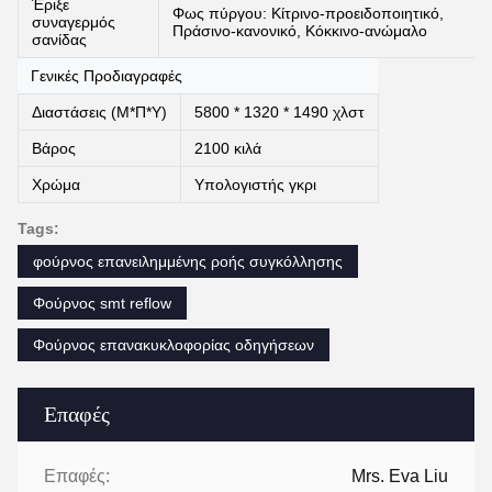
Έριξε
Φως πύργου: Κίτρινο-προειδοποιητικό,
συναγερμός
Πράσινο-κανονικό, Κόκκινο-ανώμαλο
σανίδας
Γενικές Προδιαγραφές
Διαστάσεις (Μ*Π*Υ)
5800 * 1320 * 1490 χλστ
Βάρος
2100 κιλά
Χρώμα
Υπολογιστής γκρι
Tags:
φούρνος επανειλημμένης ροής συγκόλλησης
Φούρνος smt reflow
Φούρνος επανακυκλοφορίας οδηγήσεων
Επαφές
Επαφές:
Mrs. Eva Liu