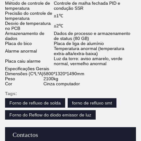
Método de controle de
Controle de malha fechada PID e
temperatura
condução SSR
Precisão do controle de
±1℃
temperatura
Desvio de temperatura
±2℃
no PCB
Armazenamento de
Dados de processo e armazenamento
dados
de status (80 GB)
Placa do bico
Placa de liga de alumínio
Temperatura anormal (temperatura
Alarme anormal
extra-alta/extra-baixa)
Luz da torre: aviso amarelo, verde
Placa caiu alarme
normal, vermelho anormal
Especificações Gerais
Dimensões (C*L*A)
5800*1320*1490mm
Peso
2100kg
Cor
Cinza computador
Tags:
Forno de refluxo de solda
forno de refluxo smt
Forno do Reflow do diodo emissor de luz
Contactos