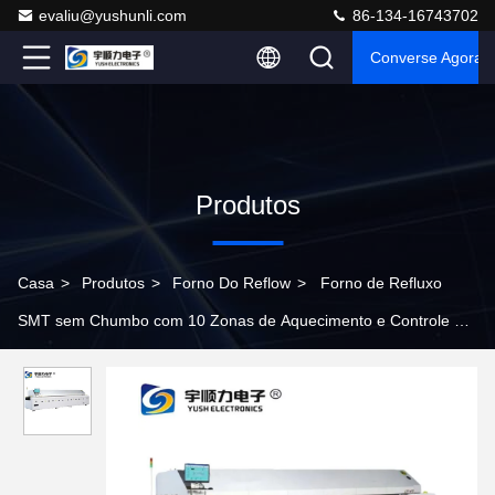
evaliu@yushunli.com
86-134-16743702
Converse Agora
Produtos
Casa
>
Produtos
>
Forno Do Reflow
>
Forno de Refluxo
SMT sem Chumbo com 10 Zonas de Aquecimento e Controle de
Temperatura PID para Produção de PCB