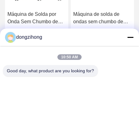
Máquina de Solda por
Máquina de solda de
Onda Sem Chumbo de
ondas sem chumbo de
Alta Eficiência YSL-N350
alta eficiência com
com Controle PLC para
controlo PLC para
dongzihong
Converse Agora
Converse Agora
Montagem de PCB
montagem de PCB
10:50 AM
Good day, what product are you looking for?
YUSH Electronic Technology Co.,Ltd
evaliu@yushunli.com
86-134-16743702
5º andar, nº 10, Estrada Shanquan, Aldeia Yongtou,
Cidade de Chang'an, Cidade de Dongguan, província de