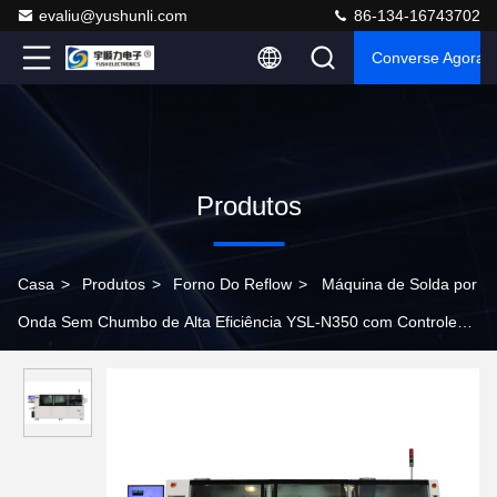
evaliu@yushunli.com
86-134-16743702
Converse Agora
Produtos
Casa
>
Produtos
>
Forno Do Reflow
>
Máquina de Solda por
Onda Sem Chumbo de Alta Eficiência YSL-N350 com Controle
PLC para Montagem de PCB