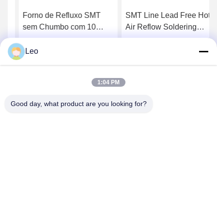
Forno de Refluxo SMT
SMT Line Lead Free Hot
sem Chumbo com 10
Air Reflow Soldering
Zonas de Aquecimento e
Machine YS-1000
Controle de Temperatura
Leo
Converse Agora
Converse Agora
PID para Produção de
PCB
1:04 PM
Good day, what product are you looking for?
YUSH Electronic Technology Co.,Ltd
evaliu@yushunli.com
86-134-16743702
5º andar, nº 10, Estrada Shanquan, Aldeia Yongtou,
Cidade de Chang'an, Cidade de Dongguan, província de
Guangdong, China.