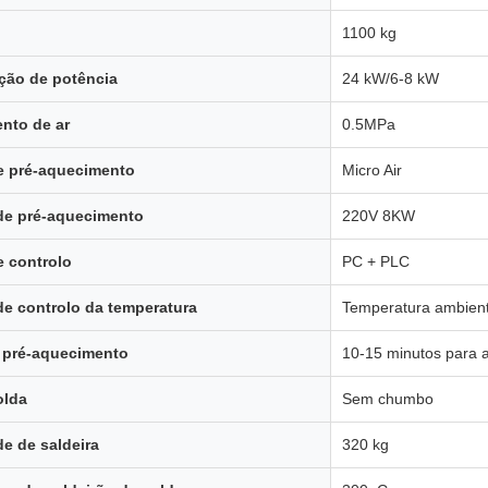
1100 kg
ação de potência
24 kW/6-8 kW
nto de ar
0.5MPa
e pré-aquecimento
Micro Air
de pré-aquecimento
220V 8KW
 controlo
PC + PLC
 de controlo da temperatura
Temperatura ambien
 pré-aquecimento
10-15 minutos para a
olda
Sem chumbo
e de saldeira
320 kg