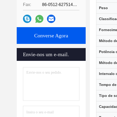
Fax:
86-0512-62751429
Peso
Classific
Fornecime
Converse Agora
Método d
Potência 
Envie-nos um e-mail.
Método de
Intervalo
Tempo de
Tipo de s
Capacidad