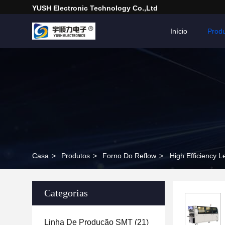
YUSH Electronic Technology Co.,Ltd
Início
Prod
Casa
>
Produtos
>
Forno Do Reflow
>
High Efficiency 
Categorias
Linha De Produção SMT
(21)