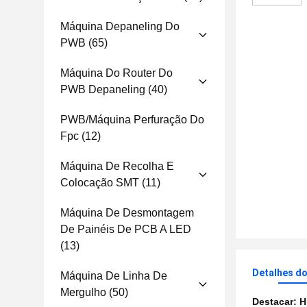
Máquina Depaneling Do
PWB
(65)
Máquina Do Router Do
PWB Depaneling
(40)
PWB/máquina Perfuração Do
Fpc
(12)
Máquina De Recolha E
Colocação SMT
(11)
Máquina De Desmontagem
De Painéis De PCB A LED
(13)
Detalhes d
Máquina De Linha De
Mergulho
(50)
Destacar:
H