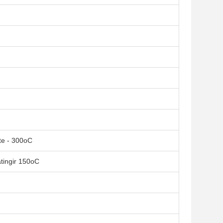
te - 300oC
tingir 150oC