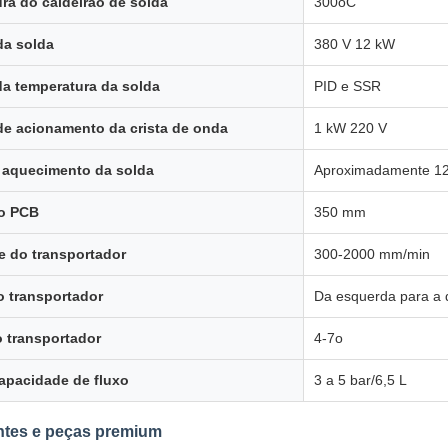
ra do caldeirão de solda
300oC
da solda
380 V 12 kW
da temperatura da solda
PID e SSR
de acionamento da crista de onda
1 kW 220 V
 aquecimento da solda
Aproximadamente 12
do PCB
350 mm
e do transportador
300-2000 mm/min
o transportador
Da esquerda para a d
 transportador
4-7o
apacidade de fluxo
3 a 5 bar/6,5 L
tes e peças premium