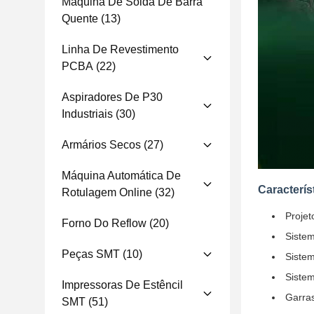
Máquina De Solda De Barra
Quente
(13)
Linha De Revestimento
PCBA
(22)
Aspiradores De P30
Industriais
(30)
Armários Secos
(27)
Máquina Automática De
Caracterís
Rotulagem Online
(32)
Projet
Forno Do Reflow
(20)
Sistem
Peças SMT
(10)
Sistem
Sistem
Impressoras De Estêncil
Garras
SMT
(51)