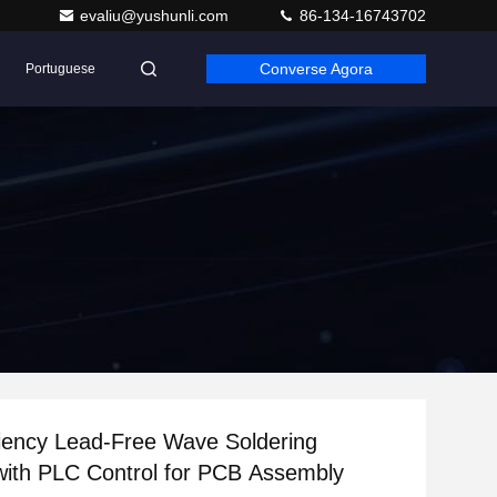
evaliu@yushunli.com
86-134-16743702
Converse Agora
Portuguese
ciency Lead-Free Wave Soldering
ith PLC Control for PCB Assembly