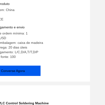
produto
gem: China
 CE
gamento e envio
e ordem mínima: 1
0USD
embalagem: caixa de madeira
ega: 20 dias úteis
gamento: L/C,D/A,T/T,D/P
 fonte: 100
Converse Agora
PLC Control Soldering Machine