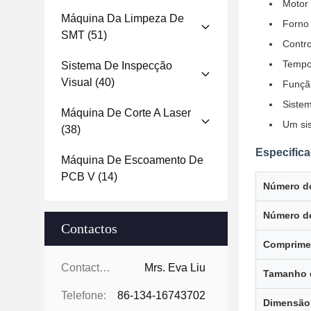
Motor 
Máquina Da Limpeza De
Forno 
SMT
(51)
Contro
Tempo
Sistema De Inspecção
Visual
(40)
Função
Sistem
Máquina De Corte A Laser
Um sis
(38)
Especifica
Máquina De Escoamento De
PCB V
(14)
Número d
Número d
Contactos
Comprime
Contactos:
Mrs. Eva Liu
Tamanho 
Telefone:
86-134-16743702
Dimensão