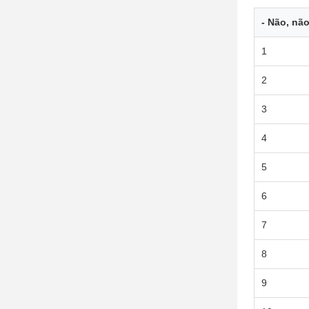
- Não, não
1
2
3
4
5
6
7
8
9