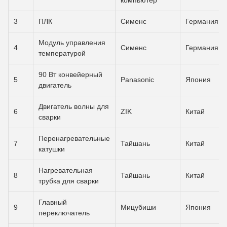
компьютер
3
ПЛК
Сименс
Германия
Модуль управления
4
Сименс
Германия
температурой
90 Вт конвейерный
5
Panasonic
Япония
двигатель
Двигатель волны для
6
ZIK
Китай
сварки
Перенагревательные
7
Тайшань
Китай
катушки
Нагревательная
8
Тайшань
Китай
трубка для сварки
Главный
9
Мицубиши
Япония
переключатель