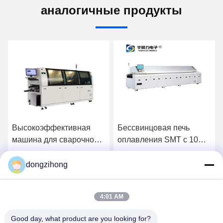
аналогичные продукты
Высокоэффективная
Бессвинцовая печь
машина для сварочной
оплавления SMT с 10
сварки без свинца с
зонами нагрева и PID-
ПЛК-контролем для
регулированием
dongzihong
у
Получить лучшую цену
Получить лучшую цену
сборки ПКБ
температуры для
производства печатных
4:01 AM
плат
Good day, what product are you looking for?