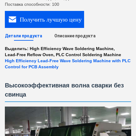
Поставка способности: 100
Получить лучшую цену
Детали продукта
Описание продукта
Выделить:
High Efficiency Wave Soldering Machine
,
Lead-Free Reflow Oven
,
PLC Control Soldering Machine
High Efficiency Lead-Free Wave Soldering Machine with PLC
Control for PCB Assembly
Высокоэффективная волна сварки без
свинца