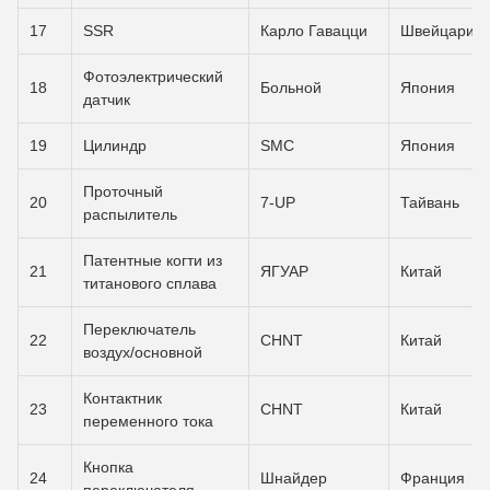
17
SSR
Карло Гавацци
Швейцария
Фотоэлектрический
18
Больной
Япония
датчик
19
Цилиндр
SMC
Япония
Проточный
20
7-UP
Тайвань
распылитель
Патентные когти из
21
ЯГУАР
Китай
титанового сплава
Переключатель
22
CHNT
Китай
воздух/основной
Контактник
23
CHNT
Китай
переменного тока
Кнопка
24
Шнайдер
Франция