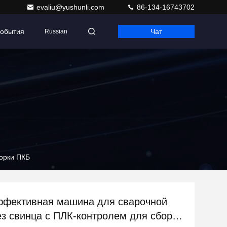
evaliu@yushunli.com
86-134-16743702
обытия
Чат
Russian
орки ПКБ
фективная машина для сварочной
ез свинца с ПЛК-контролем для сборки