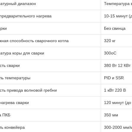
атурный диапазон
Температура 
предварительного нагрева
10-15 минут (
арки
Без свинца
кная способность сварочного котла
320 кг
атура коры для сварки
300oC
ть сварки
380 Вт 12 КВт
ль температуры
PID и SSR
ть привода волновой гребни
1 кВт 220 В
нагрева сварки
120 минут (до
а ПКБ
350 мм
ть конвейера
300-2000 мм/