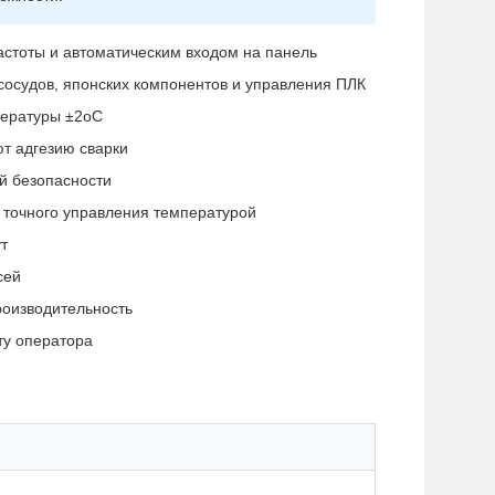
астоты и автоматическим входом на панель
сосудов, японских компонентов и управления ПЛК
пературы ±2oC
т адгезию сварки
й безопасности
 точного управления температурой
т
сей
роизводительность
ту оператора