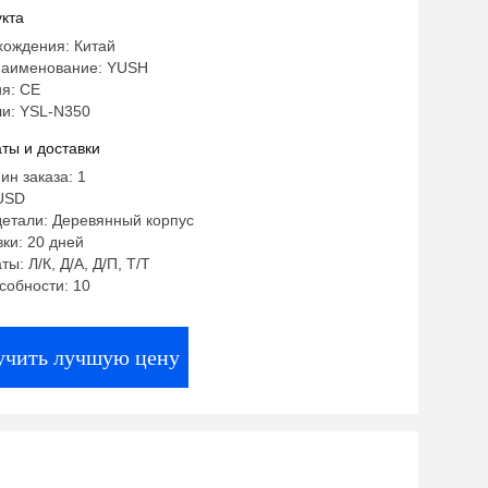
кта
хождения: Китай
аименование: YUSH
я: CE
и: YSL-N350
ты и доставки
ин заказа: 1
USD
детали: Деревянный корпус
ки: 20 дней
ы: Л/К, Д/А, Д/П, Т/Т
собности: 10
учить лучшую цену