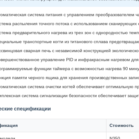
томатическая система питания с управлением преобразователем ч
стема распыления точного потока с использованием сканирующих 
стема предварительного нагрева из трех зон с однородностью тем
ециальные транспортные когти из титанового сплава предотвращаю
ссвинцовая сварная печь с независимой конструкцией экологическо
овершенствованное управление PID и инфракрасным нагревом для
ограммируемые функции таймера с возможностью нагрева 90 мину
нкция памяти черного ящика для хранения производственных запи
томатическая система очистки когтей обеспечивает оптимальную п
мплексная система сигнализации безопасности обеспечивает защи
еские спецификации
фикация
Стоимость
модели
N350