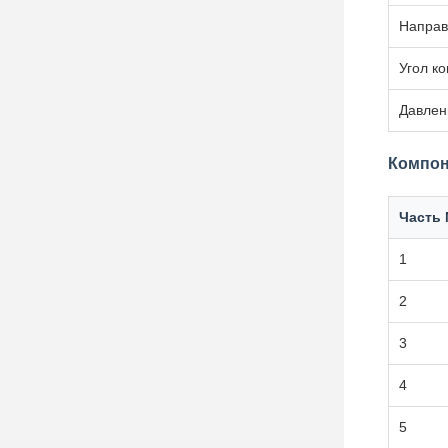
Направ
Угол к
Давлен
Компон
Часть 
1
2
3
4
5