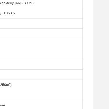
в помещении - 300oC
до 150oC)
 250oC)
мин