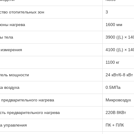
ство отопительных зон
3
зоны нагрева
1600 мм
ы тела
3900 ((L) × 14
 измерения
4100 ((L) × 14
1100 кг
тель мощности
24 кВт/6-8 кВт
ка воздуха
0.5МПа
 предварительного нагрева
Микровоздух
ть предварительного нагрева
220В 8КВт
а управления
ПК + ПЛК