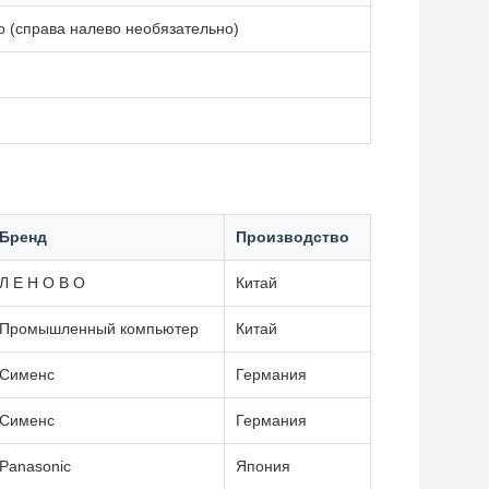
 (справа налево необязательно)
Бренд
Производство
Л Е Н О В О
Китай
Промышленный компьютер
Китай
Сименс
Германия
Сименс
Германия
Panasonic
Япония