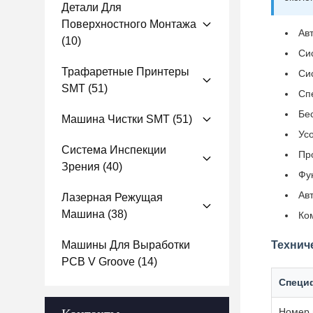
Детали Для
Поверхностного Монтажа
Ав
(10)
Си
Трафаретные Принтеры
Си
SMT
(51)
Сп
Бе
Машина Чистки SMT
(51)
Ус
Система Инспекции
Пр
Зрения
(40)
Фу
Ав
Лазерная Режущая
Машина
(38)
Ко
Машины Для Выработки
Технич
PCB V Groove
(14)
Специ
Номер 