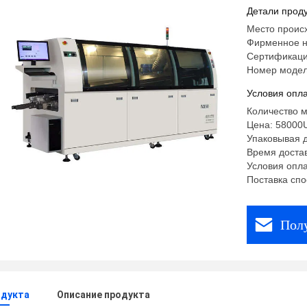
ПКБ
Детали проду
Место проис
Фирменное н
Сертификаци
Номер модел
Условия опла
Количество м
Цена: 58000
Упаковывая 
Время достав
Условия оплат
Поставка спо
Пол
одукта
Описание продукта