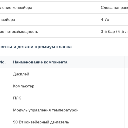
ление конвейера
Слева направо
онвейера
4-7o
ие потока/мощность
3-5 бар / 6,5 л
енты и детали премиум класса
No.
Наименование компонента
Дисплей
Компьютер
ПЛК
Модуль управления температурой
90 Вт конвейерный двигатель