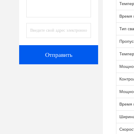
Темпер
Время 
Тип св
Пропус
Отправить
Темпер
Мощнос
Контро
Мощнос
Время 
Ширин
Скорос